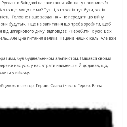
услан в бліндажі на запитання: «Як ти тут опинився?»
 хто ще, якщо не ми? Тут ті, хто хотів тут бути, хотів
рність. Головне наше завдання – не передати цю війну
 вони будуть!». І ще на запитання що треба зробити, щоб
 від цигаркового диму, відповідає: «Перебити їх усіх. Всіх
мель…Але ціна питання велика. Пацанів наших жаль. Але вже
ратими, був будівельником-альпіністом. Пишався своїми
реже нас усіх, у нас втрати найменші». Й додавав, що,
жити у війську.
цево», в секторі Героїв. Слава і честь Герою. Вічна