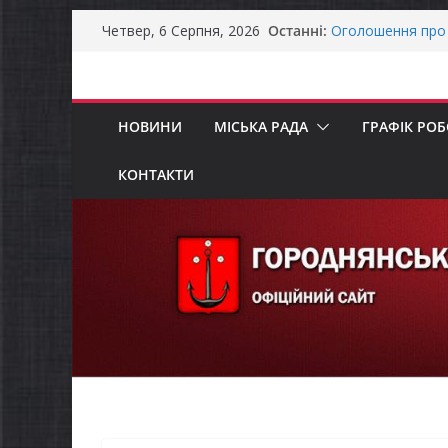
Останніми днями
Перейти
Останні:
справжньою літ
Четвер, 6 Серпня, 2026
до
Оголошення про 
Премії Кабінету 
вмісту
забезпечення ене
До уваги предста
НОВИНИ
МІСЬКА РАДА
ГРАФІК РО
Продовжується р
бізнесу»
Батьки майбутні
КОНТАКТИ
«Пакунок школя