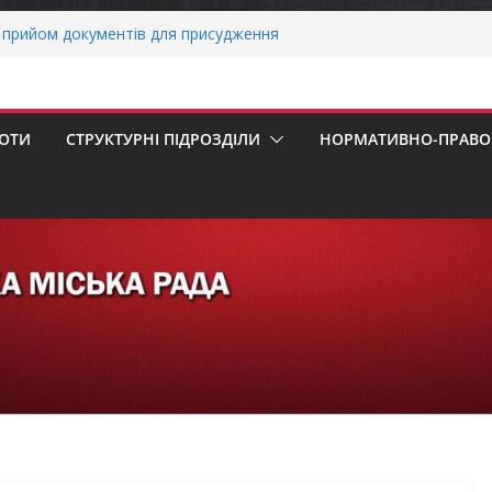
 погода випробовує жителів громади
ньою спекою
прийом документів для присудження
Міністрів України за вагомий внесок у
ргетичної стійкості України
вників бізнесу!
БОТИ
СТРУКТУРНІ ПІДРОЗДІЛИ
НОРМАТИВНО-ПРАВОВ
еалізація програми «Діалог влади та
х першокласників уже можуть оформити
ра»