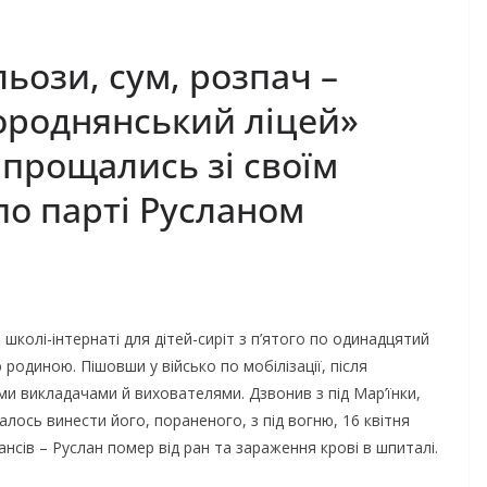
ози, сум, розпач –
Городнянський ліцей»
і прощались зі своїм
по парті Русланом
олі-інтернаті для дітей-сиріт з п’ятого по одинадцятий
родиною. Пішовши у військо по мобілізації, після
їми викладачами й вихователями. Дзвонив з під Мар’їнки,
лось винести його, пораненого, з під вогню, 16 квітня
нсів – Руслан помер від ран та зараження крові в шпиталі.