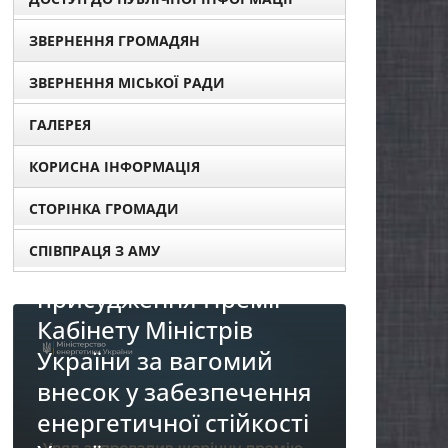
ЗВЕРНЕННЯ ГРОМАДЯН
ЗВЕРНЕННЯ МІСЬКОЇ РАДИ
ГАЛЕРЕЯ
КОРИСНА ІНФОРМАЦІЯ
СТОРІНКА ГРОМАДИ
СПІВПРАЦЯ З АМУ
я
НОВИНИ
НОВИНИ
Про
До уваги представників
я
реал
бізнесу!
«Діа