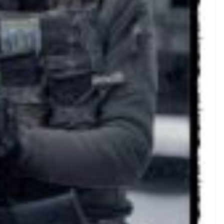
України
06.08.2026
gormr