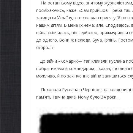
На останньому відео, знятому журналістами, Р
посміхаючись, каже: «Сам прийшов. Треба так. А
захищати Україну, хто складав присягу їй на ві
нашим дітям. В мене їх нема, але. Сподіваюсь,
війна скінчилась, він серйозно, прижмуривши очі
до одного. Вони ж нелюди. Буча, Ірпінь, Госто
скоро…»
До війни «Комарик»– так кликали Руслана поб
побратимами й командиром – казав, що «наш бе
можливо, й по закінченню війни залишиться слу
Поховали Руслана в Чернігові, на кладовищі «Я
пам’ять і вічна дяка. Йому було 34 роки…