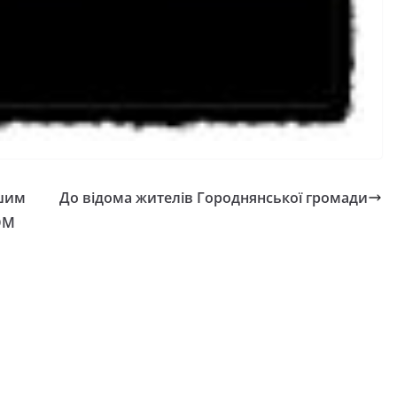
ашим
До відома жителів Городнянської громади
ОМ