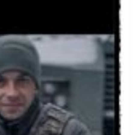
НОВИНИ
ОГОЛОШЕННЯ
Оголошення про
прийом документів дл
присудження Премії
Кабінету Міністрів
нями
України за вагомий
обовує
внесок у забезпеченн
мади
енергетичної стійкості
літньою