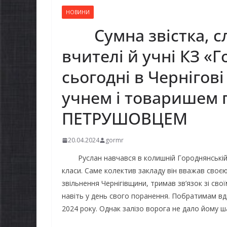
НОВИНИ
Сумна звістка, сль
вчителі й учні КЗ «
сьогодні в Чернігов
учнем і товаришем 
ПЕТРУШОВЦЕМ
20.04.2024
gormr
Руслан навчався в колишній Городнянській шк
класи. Саме колектив закладу він вважав своєю 
звільнення Чернігівщини, тримав зв’язок зі сво
навіть у день свого поранення. Побратимам вда
2024 року. Однак залізо ворога не дало йому ша