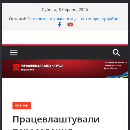
Перейти
Субота, 8 Серпня, 2026
до
Останніми днями погода випробовує жителів
Останні:
громади справжньою літньою спекою
вмісту
Як отримати компенсацію за товари, придбані
для ветеранського бізнесу
Уповноважений Верховної Ради України з
прав людини проводить опитування щодо
реалізації права осіб з інвалідністю на працю
Захищай небо Чернігівщини!
Батьки майбутніх першокласників уже можуть
оформити «Пакунок школяра»
НОВИНИ
Працевлаштували