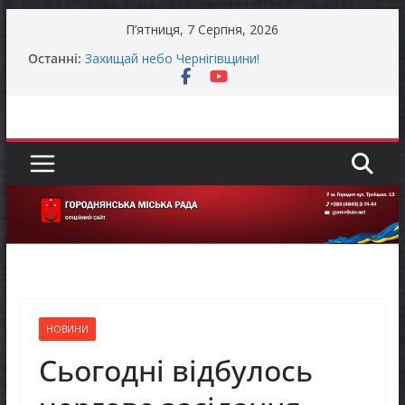
Перейти
П’ятниця, 7 Серпня, 2026
до
Останні:
Захищай небо Чернігівщини!
вмісту
Батьки майбутніх першокласників уже можуть
оформити «Пакунок школяра»
Останніми днями погода випробовує жителів
громади справжньою літньою спекою
Як отримати компенсацію за товари, придбані
для ветеранського бізнесу
Уповноважений Верховної Ради України з
прав людини проводить опитування щодо
реалізації права осіб з інвалідністю на працю
НОВИНИ
Сьогодні відбулось