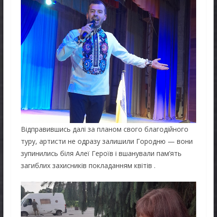
Відправившись далі за планом свого благодійного
туру, артисти не одразу залишили Городню — вони
зупинились біля Алеї Героїв і вшанували пам’ять
загиблих захисників покладанням квітів .