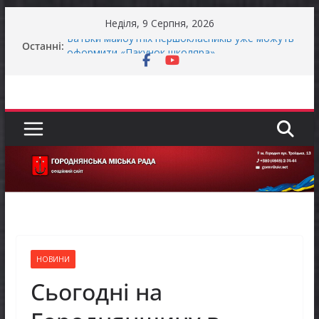
Перейти
Неділя, 9 Серпня, 2026
до
Останні:
Батьки майбутніх першокласників уже можуть
вмісту
оформити «Пакунок школяра»
ЗАГАЛЬНОНАЦІОНАЛЬНА ХВИЛИНА
МОВЧАННЯ
Як отримати компенсацію за товари, придбані
для ветеранського бізнесу
Уповноважений Верховної Ради України з
прав людини проводить опитування щодо
реалізації права осіб з інвалідністю на працю
Захищай небо Чернігівщини!
НОВИНИ
Сьогодні на