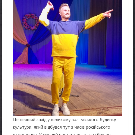
Це перший захід у великому залі міського будинку
культури, який відбувся тут з часів російського
вторгнення. У мирний час ця зала часто бувала