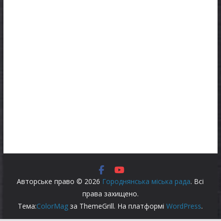
Авторське право © 2026
Городнянська міська рада
. Всі
права захищено.
Тема:
ColorMag
за ThemeGrill. На платформі
WordPress
.