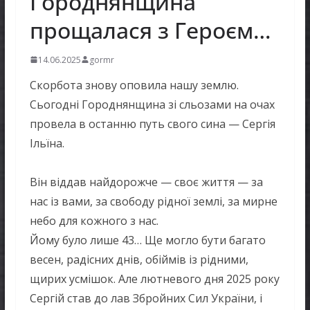
Городнянщина
прощалася з Героєм…
14.06.2025
gormr
Скорбота знову оповила нашу землю.
Сьогодні Городнянщина зі сльозами на очах
провела в останню путь свого сина — Сергія
Ільїна.
Він віддав найдорожче — своє життя — за
нас із вами, за свободу рідної землі, за мирне
небо для кожного з нас.
Йому було лише 43… Ще могло бути багато
весен, радісних днів, обіймів із рідними,
щирих усмішок. Але лютневого дня 2025 року
Сергій став до лав Збройних Сил України, і