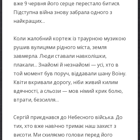
вже 9 червня його серце перестало битися.
Підступна війна знову забрала одного з
найкращих…
Коли жалобний кортеж із траурною музикою
рушив вулицями рідного міста, земля
завмерла. Люди ставали навколішки,
плакали… Знайомі й незнайомі — усі, хто в
той момент був поруч, віддавали шану Воїну.
Квіти вкривали дорогу, ніби живий килим
вдячності, а сльози — мов німий крик болю,
втрати, безсилля…
Сергій приєднався до Небесного війська. До
тих, хто вже навічно тримає наш захист з
висоти. Ми схиляємо голови перед його