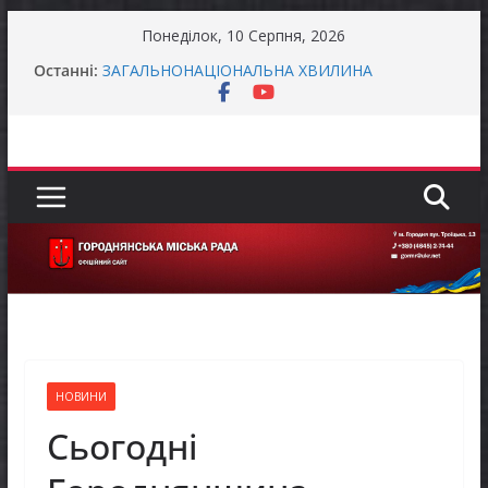
Перейти
Понеділок, 10 Серпня, 2026
Захищай небо Чернігівщини!
до
Останні:
ЗАГАЛЬНОНАЦІОНАЛЬНА ХВИЛИНА
вмісту
МОВЧАННЯ
ЗАГАЛЬНОНАЦІОНАЛЬНА ХВИЛИНА
МОВЧАННЯ
Як отримати компенсацію за товари, придбані
для ветеранського бізнесу
Уповноважений Верховної Ради України з
прав людини проводить опитування щодо
реалізації права осіб з інвалідністю на працю
НОВИНИ
Сьогодні