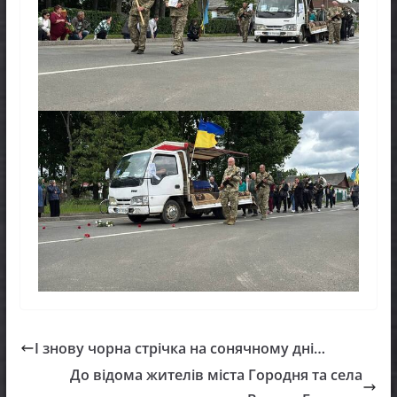
І знову чорна стрічка на сонячному дні…
До відома жителів міста Городня та села