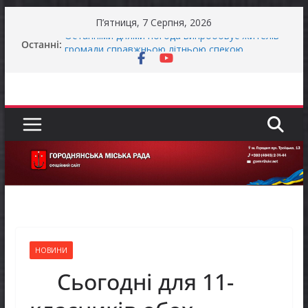
Перейти
П’ятниця, 7 Серпня, 2026
до
Останні:
Останніми днями погода випробовує жителів
вмісту
громади справжньою літньою спекою
Як отримати компенсацію за товари, придбані
для ветеранського бізнесу
Уповноважений Верховної Ради України з
прав людини проводить опитування щодо
реалізації права осіб з інвалідністю на працю
Захищай небо Чернігівщини!
Батьки майбутніх першокласників уже можуть
оформити «Пакунок школяра»
НОВИНИ
Сьогодні для 11-