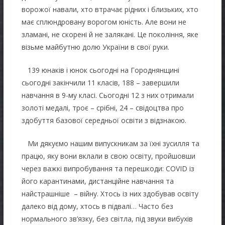
ворожої навали, хто втрачає рідних і близьких, хто
має сплюндровану ворогом юність. Але вони не
зламані, не скорені й не залякані. Це покоління, яке
візьме майбутню долю України в свої руки.
139 юнаків і юнок сьогодні на Городнянщині
сьогодні закінчили 11 класів, 188 – завершили
навчання в 9-му класі. Сьогодні 12 з них отримали
золоті медалі, троє – срібні, 24 – свідоцтва про
здобуття базової середньої освіти з відзнакою.
Ми дякуємо нашим випускникам за їхні зусилля та
працю, яку вони вклали в свою освіту, пройшовши
через важкі випробування та перешкоди: COVID із
його карантинами, дистанційне навчання та
найстрашніше – війну. Хтось із них здобував освіту
далеко від дому, хтось в підвалі… Часто без
нормального зв’язку, без світла, під звуки вибухів