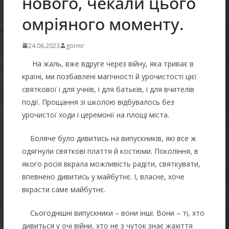
нового, чекали цього
омріяного моменту.
24.06.2023
gormr
На жаль, вже вдруге через війну, яка триває в
країні, ми позбавлені магічності й урочистості цієї
святкової і для учнів, і для батьків, і для вчителів
події. Прощання зі школою відбувалось без
урочистої ходи і церемонії на площі міста.
Боляче було дивитись на випускників, які все ж
одягнули святкові плаття й костюми. Покоління, в
якого росія вкрала можливість радіти, святкувати,
впевнено дивитись у майбутнє. І, власне, хоче
вкрасти саме майбутнє.
Сьогоднішні випускники – вони інші. Вони – ті, хто
дивиться у очі війни, хто не з чуток знає жахіття