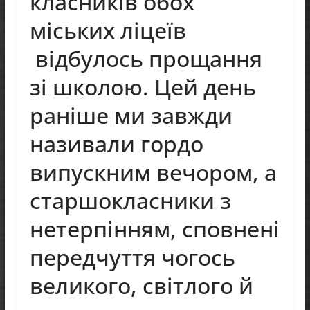
класників обох
міських ліцеїв
відбулось прощання
зі школою. Цей день
раніше ми завжди
називали гордо
випускним вечором, а
старшокласники з
нетерпінням, сповнені
передчуття чогось
великого, світлого й