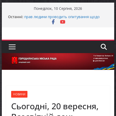
Перейти
Понеділок, 10 Серпня, 2026
до
Уповноважений Верховної Ради України з
Останні:
вмісту
прав людини проводить опитування щодо
реалізації права осіб з інвалідністю на працю
Завдяки діяльності Rotary International
започатковано проєкт «Здоров’я дітей
України»
ЗАГАЛЬНОНАЦІОНАЛЬНА ХВИЛИНА
МОВЧАННЯ
ЗАГАЛЬНОНАЦІОНАЛЬНА ХВИЛИНА
МОВЧАННЯ
Як отримати компенсацію за товари, придбані
для ветеранського бізнесу
НОВИНИ
Сьогодні, 20 вересня,