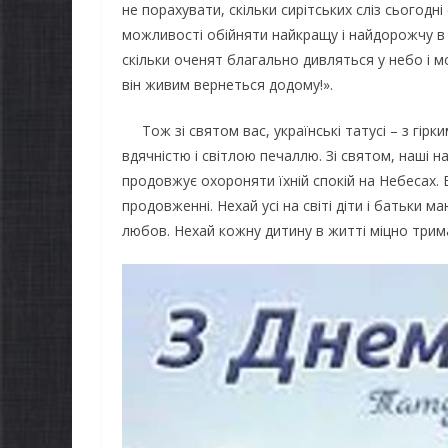
не порахувати, скільки сирітських сліз сьогодн
можливості обійняти найкращу і найдорожчу в св
скільки оченят благально дивляться у небо і 
він живим вернеться додому!».
Тож зі святом вас, українські татусі – з гір
вдячністю і світлою печаллю. Зі святом, наші най
продовжує охороняти їхній спокій на Небесах. Бо 
продовженні. Нехай усі на світі діти і батьки
любов. Нехай кожну дитину в житті міцно тримає