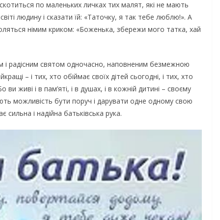
і скотиться по маленьких личках тих малят, які не мають
іті людину і сказати їй: «Таточку, я так тебе люблю!». А
моляться німим криком: «Боженька, збережи мого татка, хай
ким і радісним святом одночасно, наповненим безмежною
кращі – і тих, хто обіймає своїх дітей сьогодні, і тих, хто
ви живі і в пам’яті, і в душах, і в кожній дитині – своєму
 мають можливість бути поруч і дарувати одне одному свою
 сильна і надійна батьківська рука.