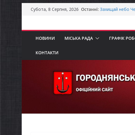
Перейти
Останні:
Захищай небо Че
Субота, 8 Серпня, 2026
до
Батьки майбутні
«Пакунок школя
вмісту
Останніми днями
справжньою літ
НОВИНИ
МІСЬКА РАДА
ГРАФІК РО
Як отримати ком
ветеранського б
Уповноважений В
КОНТАКТИ
проводить опиту
інвалідністю на 