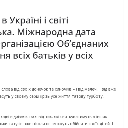
в Україні і світі
ька. Міжнародна дата
рганізацією Об’єднаних
 всіх батьків у всіх
ова від своїх донечок та синочків – і від малечі, і від вже
есуть у своєму серці крізь усе життя татову турботу,
огодні відрізняються від тих, які святкуватимуть в інших
льки татусів вже ніколи не зможуть обійняти своїх дітей. І