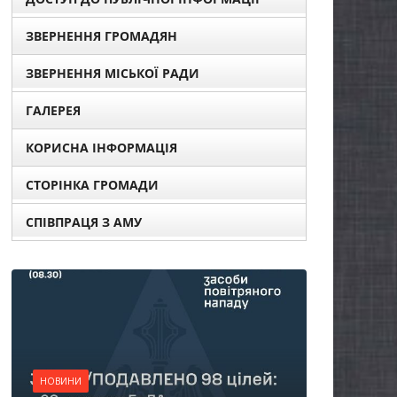
ЗВЕРНЕННЯ ГРОМАДЯН
ЗВЕРНЕННЯ МІСЬКОЇ РАДИ
ГАЛЕРЕЯ
КОРИСНА ІНФОРМАЦІЯ
СТОРІНКА ГРОМАДИ
СПІВПРАЦЯ З АМУ
НОВИ
Ост
НОВИНИ
пог
Батьки майбутніх
жит
першокласників уже
спр