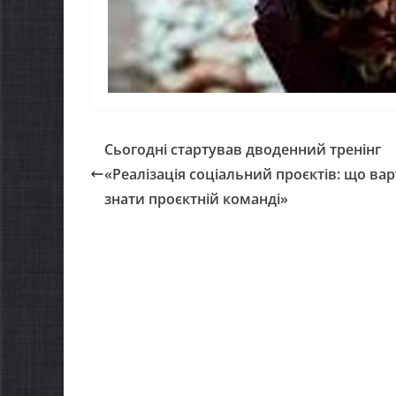
 отримати
осіб з інвал
мпенсацію за
працю
вари, придбані для
07.08.2026
gormr
теранського бізнесу
08.2026
gormr
Сьогодні стартував дводенний тренінг
«Реалізація соціальний проєктів: що ва
знати проєктній команді»