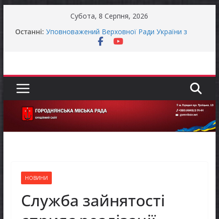
Перейти
Субота, 8 Серпня, 2026
до
Останні:
Уповноважений Верховної Ради України з
вмісту
прав людини проводить опитування щодо
реалізації права осіб з інвалідністю на працю
Захищай небо Чернігівщини!
Батьки майбутніх першокласників уже можуть
оформити «Пакунок школяра»
ЗАГАЛЬНОНАЦІОНАЛЬНА ХВИЛИНА
МОВЧАННЯ
Як отримати компенсацію за товари, придбані
для ветеранського бізнесу
НОВИНИ
Служба зайнятості