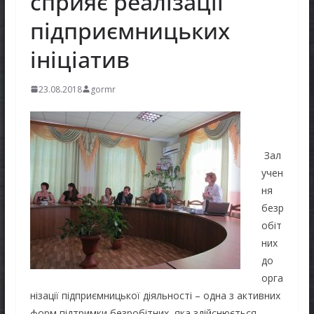
сприяє реалізації
підприємницьких
ініціатив
23.08.2018
gormr
Зал
учен
ня
безр
обіт
них
до
орга
нізації підприємницької діяльності – одна з активних
форм підтримки безробітних, яка здійснюється