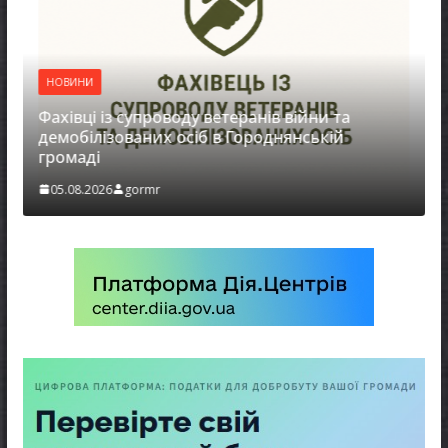
НОВИНИ
НОВ
Фахівці із супроводу ветеранів війни та
ЗАГ
демобілізованих осіб в Городнянській
МО
громаді
05.
05.08.2026
gormr