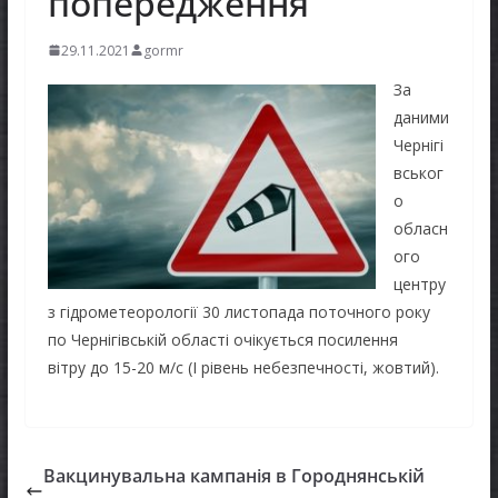
попередження
29.11.2021
gormr
За
даними
Чернігі
вськог
о
обласн
ого
центру
з гідрометеорології 30 листопада поточного року
по Чернігівській області очікується посилення
вітру до 15-20 м/с (І рівень небезпечності, жовтий).
Вакцинувальна кампанія в Городнянській