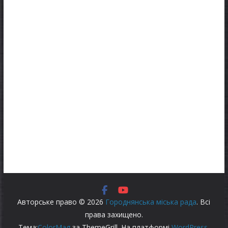
Авторське право © 2026
Городнянська міська рада
. Всі
права захищено.
Тема:
ColorMag
за ThemeGrill. На платформі
WordPress
.