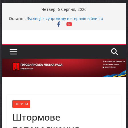
Перейти
Четвер, 6 Серпня, 2026
до
Останні:
Фахівці із супроводу ветеранів війни та
вмісту
демобілізованих осіб в Городнянській громаді
ЗАГАЛЬНОНАЦІОНАЛЬНА ХВИЛИНА
МОВЧАННЯ
Оголошення про своєчасну сплату земельного
податку та мінімального податкового
зобов’язання (МПЗ)
Городнянська міська рада встановила 100-
відсоткові податкові пільги для територій,
щодо яких прийнято рішення про обов’язкову
евакуацію населення
Відбулась 45-та сесія Городнянської міської
ради восьмого скликання
НОВИНИ
Штормове