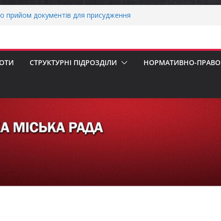
о прийом документів для присудження
 Міністрів України за вагомий внесок у
нергетичної стійкості України
авників бізнесу!
реалізація програми «Діалог влади та
БОТИ
СТРУКТУРНІ ПІДРОЗДІЛИ
НОРМАТИВНО-ПРАВОВ
ніх першокласників уже можуть оформити
яра»
ми погода випробовує жителів громади
тньою спекою