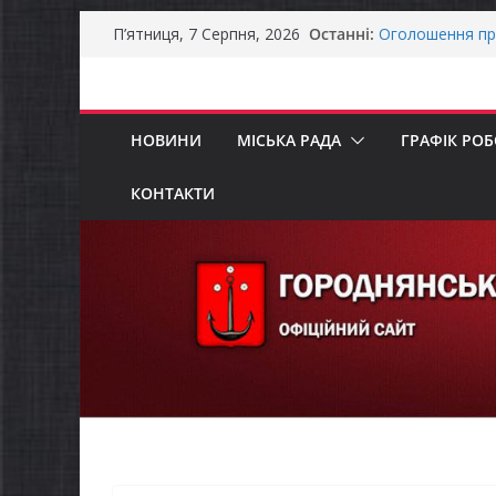
Перейти
Останні:
Оголошення пр
П’ятниця, 7 Серпня, 2026
до
Премії Кабінету
забезпечення е
вмісту
До уваги предст
Продовжується 
НОВИНИ
МІСЬКА РАДА
ГРАФІК РО
бізнесу»
Батьки майбут
«Пакунок школ
КОНТАКТИ
Останніми дня
справжньою лі