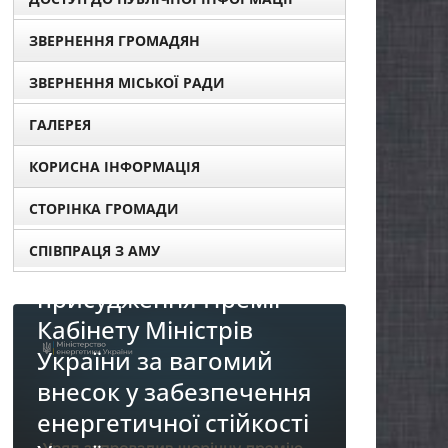
ЗВЕРНЕННЯ ГРОМАДЯН
ЗВЕРНЕННЯ МІСЬКОЇ РАДИ
ГАЛЕРЕЯ
КОРИСНА ІНФОРМАЦІЯ
СТОРІНКА ГРОМАДИ
ро
СПІВПРАЦЯ З АМУ
нтів для
ремії
трів
НОВИНИ
гомий
До уваги представників
зпечення
бізнесу!
тійкості