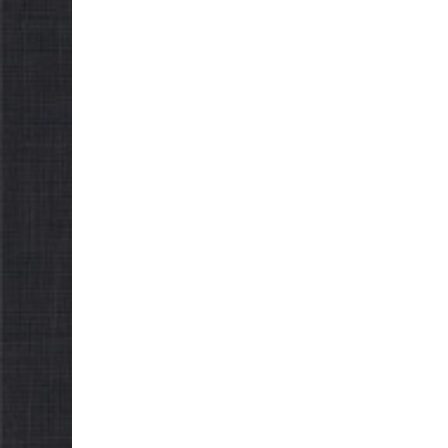
НОВИНИ
Оста
НОВИНИ
пого
Батьки майбутніх
жите
першокласників уже
спра