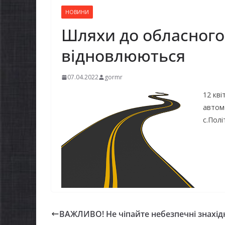
НОВИНИ
Шляхи до обласного
відновлюються
07.04.2022
gormr
12 кві
автом
с.Полі
ВАЖЛИВО! Не чіпайте небезпечні знахід