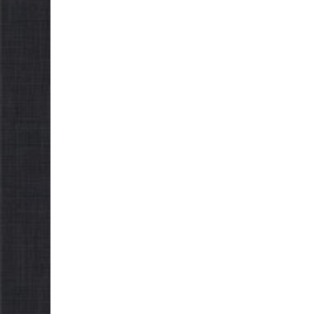
можуть оформити
спек
«Пакунок школяра»
06.08.20
06.08.2026
gormr