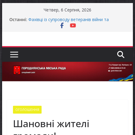
Перейти
Четвер, 6 Серпня, 2026
до
Останні:
Фахівці із супроводу ветеранів війни та
вмісту
демобілізованих осіб в Городнянській громаді
ЗАГАЛЬНОНАЦІОНАЛЬНА ХВИЛИНА
МОВЧАННЯ
Оголошення про своєчасну сплату земельного
податку та мінімального податкового
зобов’язання (МПЗ)
Городнянська міська рада встановила 100-
відсоткові податкові пільги для територій,
щодо яких прийнято рішення про обов’язкову
евакуацію населення
Відбулась 45-та сесія Городнянської міської
ради восьмого скликання
ОГОЛОШЕННЯ
Шановні жителі