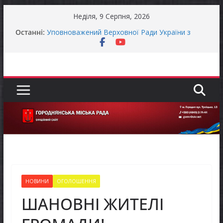
Перейти
Неділя, 9 Серпня, 2026
до
Останні:
Уповноважений Верховної Ради України з
вмісту
прав людини проводить опитування щодо
реалізації права осіб з інвалідністю на працю
Захищай небо Чернігівщини!
Батьки майбутніх першокласників уже можуть
оформити «Пакунок школяра»
ЗАГАЛЬНОНАЦІОНАЛЬНА ХВИЛИНА
МОВЧАННЯ
Як отримати компенсацію за товари, придбані
для ветеранського бізнесу
НОВИНИ
ОГОЛОШЕННЯ
ШАНОВНІ ЖИТЕЛІ