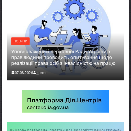
НОВИНИ
повноважений Верховної Ради України з
НОВИНИ
рав людини проводить опитування щодо
еалізації права осіб з інвалідністю на працю
Захища
07.08.2026
gormr
07.08.2