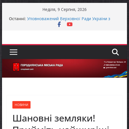
Перейти
Неділя, 9 Серпня, 2026
до
Останні:
Уповноважений Верховної Ради України з
вмісту
прав людини проводить опитування щодо
реалізації права осіб з інвалідністю на працю
Захищай небо Чернігівщини!
Батьки майбутніх першокласників уже можуть
оформити «Пакунок школяра»
ЗАГАЛЬНОНАЦІОНАЛЬНА ХВИЛИНА
МОВЧАННЯ
Як отримати компенсацію за товари, придбані
для ветеранського бізнесу
НОВИНИ
Шановні земляки!