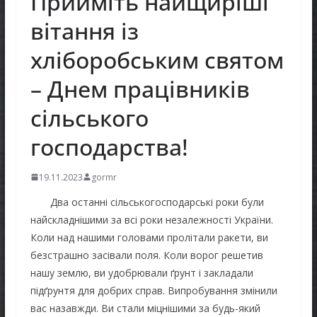
Прийміть найщиріші
вітання із
хліборобським святом
– Днем працівників
сільського
господарства!
19.11.2023
gormr
Два останні сільськогосподарські роки були
найскладнішими за всі роки незалежності України.
Коли над нашими головами пролітали ракети, ви
безстрашно засівали поля. Коли ворог решетив
нашу землю, ви удобрювали ґрунт і закладали
підґрунтя для добрих справ. Випробування змінили
вас назавжди. Ви стали міцнішими за будь-який