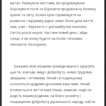
метал. Ризикуючи життями, ви продовжували
боронувати поля та боронити продовольчу безпеку
країни та світу. Кожен крок спрямовуєте на
розвиток і підтримку рідної землі. Вона дала життя
нам, а ви − бережете її для майбутніх поколінь.
Світло розсіє морок. Настане новий день і зійде
сонце. А ви знову будете на полях. Незламні.
Непохитні. Нескоренні.
Бажаємо всім аграріям громади міцного здоров’я,
щастя, злагоди, миру і добробуту, нових трудових
звершень і оптимізму. Нехай і в подальшому
колосяться щедрими урожаями ваші ниви. Нехай
втілюються в життя ваші плани, замисли і надії на
радість вашим родинам, на благо розквіту і
покращенню добробуту українського народу. Хай не