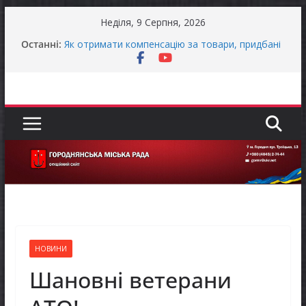
Перейти
Неділя, 9 Серпня, 2026
до
Останні:
Як отримати компенсацію за товари, придбані
вмісту
для ветеранського бізнесу
Уповноважений Верховної Ради України з
прав людини проводить опитування щодо
реалізації права осіб з інвалідністю на працю
Захищай небо Чернігівщини!
ЗАГАЛЬНОНАЦІОНАЛЬНА ХВИЛИНА
МОВЧАННЯ
ЗАГАЛЬНОНАЦІОНАЛЬНА ХВИЛИНА
МОВЧАННЯ
НОВИНИ
Шановні ветерани