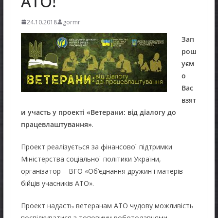
АТО!
24.10.2018
gormr
Зап
рош
уєм
о
Вас
взят
и участь у проекті «Ветерани: від діалогу до
працевлаштування»
.
Проект реалізується за фінансової підтримки
Міністерства соціальної політики України,
організатор – ВГО «Об’єднання дружин і матерів
бійців учасників АТО».
Проект надасть ветеранам АТО чудову можливість
поспілкуватися з топовими роботодавцями