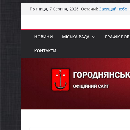
Перейти
Останні:
Захищай небо Ч
П’ятниця, 7 Серпня, 2026
до
Батьки майбут
«Пакунок школ
вмісту
Останніми дня
справжньою лі
НОВИНИ
МІСЬКА РАДА
ГРАФІК РО
Як отримати ко
ветеранського 
Уповноважений
КОНТАКТИ
проводить опит
інвалідністю н