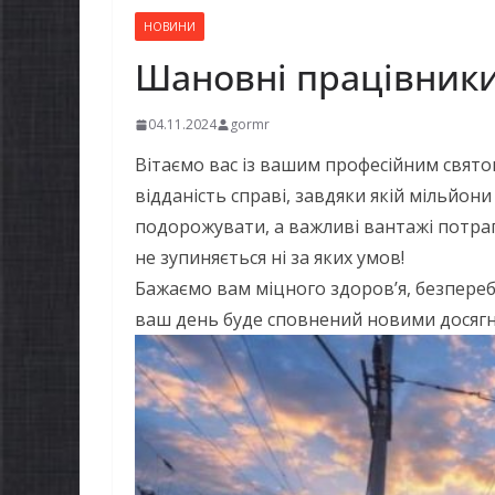
НОВИНИ
Шановні працівники
04.11.2024
gormr
Вітаємо вас із вашим професійним свят
відданість справі, завдяки якій мільйо
подорожувати, а важливі вантажі потрап
не зупиняється ні за яких умов!
Бажаємо вам міцного здоров’я, безперебі
ваш день буде сповнений новими дося