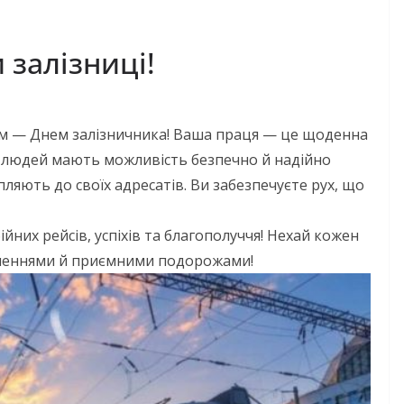
 залізниці!
ом — Днем залізничника! Ваша праця — це щоденна
ни людей мають можливість безпечно й надійно
ляють до своїх адресатів. Ви забезпечуєте рух, що
йних рейсів, успіхів та благополуччя! Нехай кожен
гненнями й приємними подорожами!