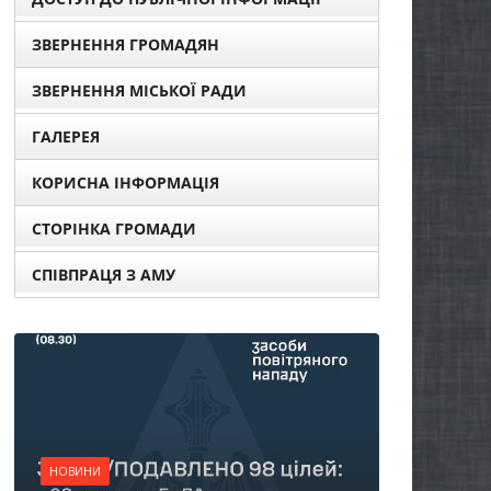
ЗВЕРНЕННЯ ГРОМАДЯН
ЗВЕРНЕННЯ МІСЬКОЇ РАДИ
ГАЛЕРЕЯ
КОРИСНА ІНФОРМАЦІЯ
СТОРІНКА ГРОМАДИ
СПІВПРАЦЯ З АМУ
НОВ
Ос
НОВИНИ
по
Батьки майбутніх
жи
першокласників уже
сп