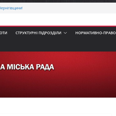
ернігівщини!
ніх першокласників уже можуть оформити
яра»
ми погода випробовує жителів громади
тньою спекою
БОТИ
СТРУКТУРНІ ПІДРОЗДІЛИ
НОРМАТИВНО-ПРАВОВ
мпенсацію за товари, придбані для
бізнесу
 Верховної Ради України з прав людини
ування щодо реалізації права осіб з
а працю