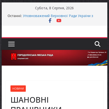
Перейти
Субота, 8 Серпня, 2026
до
Останні:
Уповноважений Верховної Ради України з
вмісту
прав людини проводить опитування щодо
реалізації права осіб з інвалідністю на працю
Захищай небо Чернігівщини!
Батьки майбутніх першокласників уже можуть
оформити «Пакунок школяра»
ЗАГАЛЬНОНАЦІОНАЛЬНА ХВИЛИНА
МОВЧАННЯ
Як отримати компенсацію за товари, придбані
для ветеранського бізнесу
НОВИНИ
ШАНОВНІ