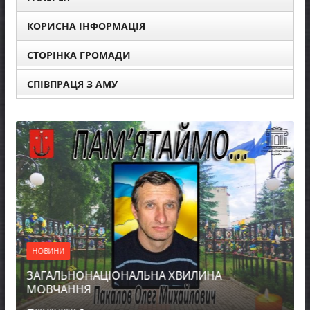
КОРИСНА ІНФОРМАЦІЯ
СТОРІНКА ГРОМАДИ
СПІВПРАЦЯ З АМУ
ОВИНИ
НОВИНИ
ГАЛЬНОНАЦІОНАЛЬНА ХВИЛИНА
ЗАГАЛЬ
ОВЧАННЯ
МОВЧА