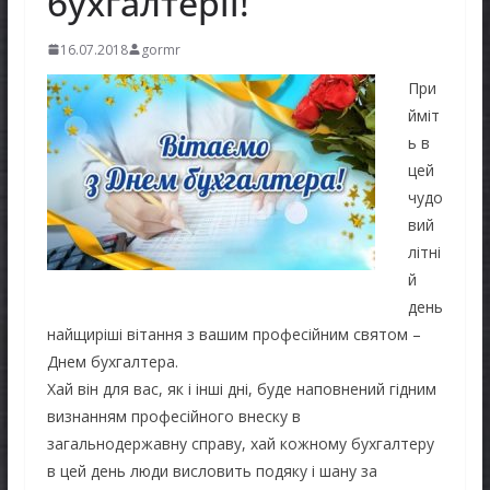
бухгалтерії!
16.07.2018
gormr
При
йміт
ь в
цей
чудо
вий
літні
й
день
найщиріші вітання з вашим професійним святом –
Днем бухгалтера.
Хай він для вас, як і інші дні, буде наповнений гідним
визнанням професійного внеску в
загальнодержавну справу, хай кожному бухгалтеру
в цей день люди висловить подяку і шану за