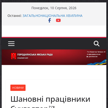
Перейти
Понеділок, 10 Серпня, 2026
до
Останні:
ЗАГАЛЬНОНАЦІОНАЛЬНА ХВИЛИНА
вмісту
МОВЧАННЯ
ЗАГАЛЬНОНАЦІОНАЛЬНА ХВИЛИНА
МОВЧАННЯ
Як отримати компенсацію за товари, придбані
для ветеранського бізнесу
До уваги підприємців!
Завдяки діяльності Rotary International
започатковано проєкт «Здоров’я дітей
України»
НОВИНИ
Шановні працівники