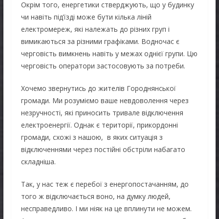
Окрім того, енергетики стверджують, що у будинку
чи навіть під’їзді може бути кілька ліній
електромереж, які належать до різних груп і
вимикаються за різними графіками. Водночас є
черговість вимкнень навіть у межах однієї групи. Цю
черговість оператори застосовують за потреби.
Хочемо звернутись до жителів Городнянської
громади. Ми розуміємо ваше невдоволення через
незручності, які приносить тривале відключення
електроенергії. Однак є території, прикордонні
громади, схожі з нашою, в яких ситуація з
відключеннями через постійні обстріли набагато
складніша.
Так, у нас теж є перебої з енергопостачанням, до
того ж відключається воно, на думку людей,
несправедливо. І ми ніяк на це вплинути не можем.