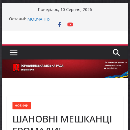
Перейти
Понеділок, 10 Серпня, 2026
до
ЗАГАЛЬНОНАЦІОНАЛЬНА ХВИЛИНА
Останні:
вмісту
МОВЧАННЯ
Ми й так сім’я: чи справді реєстрація шлюбу
нічого не змінює?
До уваги підприємців!
Завдяки діяльності Rotary International
започатковано проєкт «Здоров’я дітей
України»
ЗАГАЛЬНОНАЦІОНАЛЬНА ХВИЛИНА
МОВЧАННЯ
НОВИНИ
ШАНОВНІ МЕШКАНЦІ