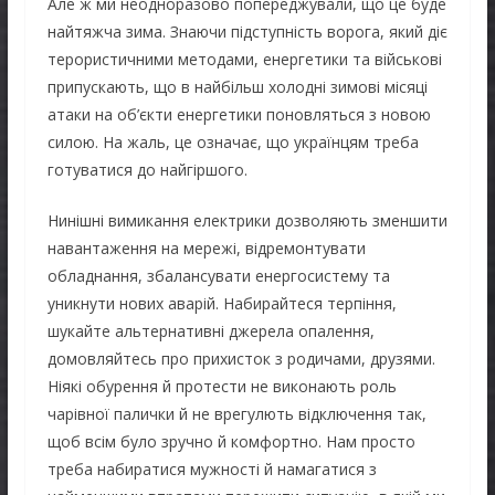
Але ж ми неодноразово попереджували, що це буде
найтяжча зима. Знаючи підступність ворога, який діє
терористичними методами, енергетики та військові
припускають, що в найбільш холодні зимові місяці
атаки на об’єкти енергетики поновляться з новою
силою. На жаль, це означає, що українцям треба
готуватися до найгіршого.
Нинішні вимикання електрики дозволяють зменшити
навантаження на мережі, відремонтувати
обладнання, збалансувати енергосистему та
уникнути нових аварій. Набирайтеся терпіння,
шукайте альтернативні джерела опалення,
домовляйтесь про прихисток з родичами, друзями.
Ніякі обурення й протести не виконають роль
чарівної палички й не врегулють відключення так,
щоб всім було зручно й комфортно. Нам просто
треба набиратися мужності й намагатися з