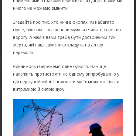
найменшими втратами пережити ситуацію, в якій ми
нічого не можемо змінити.
Згадайте про тих, хто нині в окопах. Їм набагато
гірше, ніж нам. І все ж вони мужньо чинять спротив
ворогу. А нам з вами треба бути достойними тих
жертв, які наші захисники кладуть на алтар
перемоги.
Єднаймось і бережемо одне одного. Нам ще
належить протистояти не одному випробуванню у
цій підступній війні. І подолати ми їх можемо тільки
витримкою й силою духу.