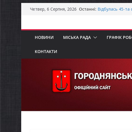
Перейти
Останні:
Відбулась 45-та 
Четвер, 6 Серпня, 2026
до
восьмого склика
Фахівці із супро
вмісту
осіб в Городнянс
ЗАГАЛЬНОНАЦІ
НОВИНИ
МІСЬКА РАДА
ГРАФІК РО
Продовжується р
бізнесу»
Городнянська мі
КОНТАКТИ
податкові пільги
рішення про обо