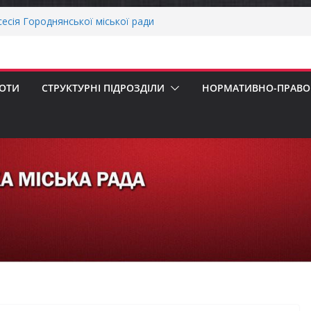
сесія Городнянської міської ради
ння
воду ветеранів війни та демобілізованих
ькій громаді
ОНАЛЬНА ХВИЛИНА МОВЧАННЯ
БОТИ
СТРУКТУРНІ ПІДРОЗДІЛИ
НОРМАТИВНО-ПРАВОВ
еалізація програми «Діалог влади та
ська рада встановила 100-відсоткові
 для територій, щодо яких прийнято
в’язкову евакуацію населення