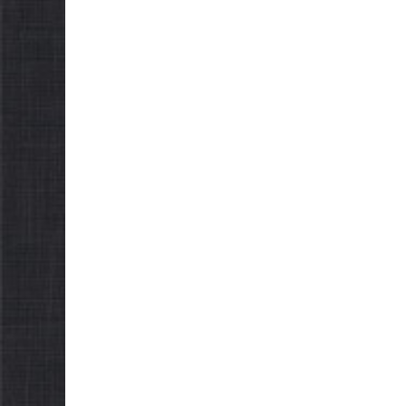
НОВИНИ
Городн
рада в
НОВИНИ
відсот
Продовжується
пільги
реалізація програми
щодо я
«Діалог влади та
рішенн