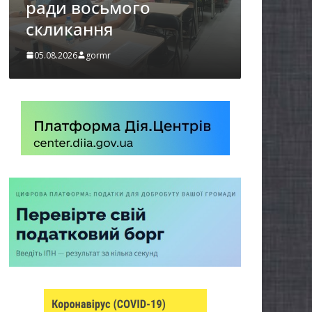
демобілізованих осіб в
Городнянській громаді
05.08.2026
gormr