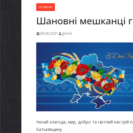
НОВИНИ
Шановні мешканці 
28.06.2021
gormr
Нехай злагода, мир, добро та світлий настрій п
Батьківщину.