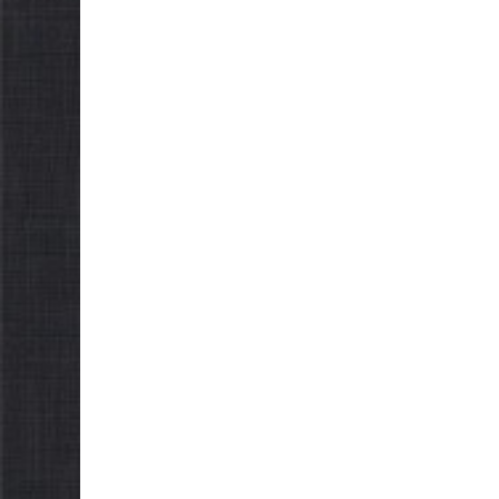
бізнесу»
обов’я
населе
06.08.2026
gormr
05.08.2026