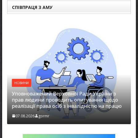
СПІВПРАЦЯ З АМУ
НОВИНИ
Уповноважений Верховної Ради України з
НОВ
прав людини проводить опитування щодо
реалізації права осіб з інвалідністю на працю
Зах
07.08.2026
gormr
07.