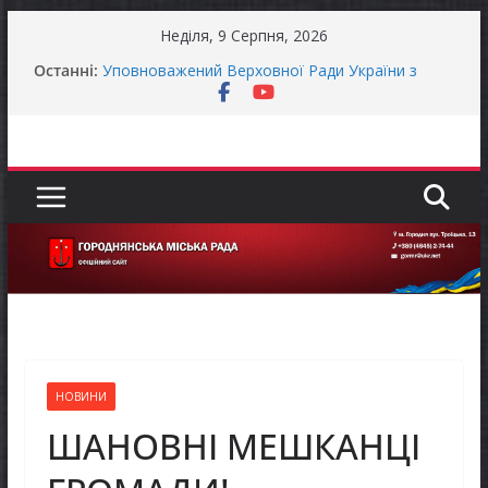
Перейти
Неділя, 9 Серпня, 2026
до
Останні:
Уповноважений Верховної Ради України з
вмісту
прав людини проводить опитування щодо
реалізації права осіб з інвалідністю на працю
Захищай небо Чернігівщини!
Батьки майбутніх першокласників уже можуть
оформити «Пакунок школяра»
ЗАГАЛЬНОНАЦІОНАЛЬНА ХВИЛИНА
МОВЧАННЯ
Як отримати компенсацію за товари, придбані
для ветеранського бізнесу
НОВИНИ
ШАНОВНІ МЕШКАНЦІ