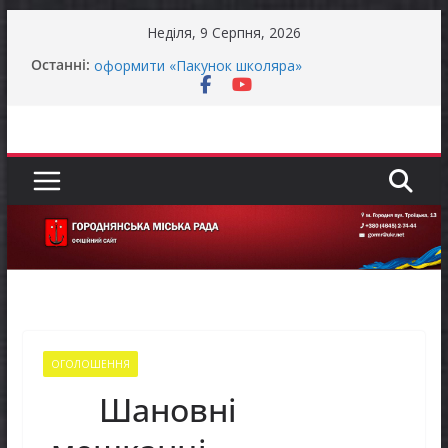
Перейти
Неділя, 9 Серпня, 2026
до
Батьки майбутніх першокласників уже можуть
Останні:
вмісту
оформити «Пакунок школяра»
ЗАГАЛЬНОНАЦІОНАЛЬНА ХВИЛИНА
МОВЧАННЯ
Як отримати компенсацію за товари, придбані
для ветеранського бізнесу
Уповноважений Верховної Ради України з
прав людини проводить опитування щодо
реалізації права осіб з інвалідністю на працю
Захищай небо Чернігівщини!
ОГОЛОШЕННЯ
Шановні