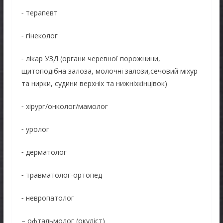
⁃ терапевт
⁃ гінеколог
⁃ лікар УЗД (органи черевної порожнини,
щитоподібна залоза, молочні залози,сечовий міхур
та нирки, судини верхніх та нижніхкінцівок)
⁃ хірург/онколог/мамолог
⁃ уролог
⁃ дерматолог
⁃ травматолог-ортопед
⁃ невропатолог
– офтальмолог (окуліст)