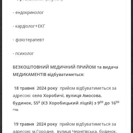
⁃ ендокринолог
⁃ кардіолог+ЕКГ
⁃ фізіотерапевт
⁃ психолог
БЕЗКОШТОВНИЙ МЕДИЧНИЙ ПРИЙОМ та видача
МЕДИКАМЕНТІВ відбуватиметься
:
18 травня
2024 року
прийом відбуватиметься за
адресою:
село Хоробичі, вулиця Амосова,
б
00
00
будинок, 55
(КЗ Хоробицький ліцей)
з 9
до 16
год.
1
9
травня
2024 року
прийом відбуватиметься за
адресою: м.Городня, вулиця Чернігівська, будинок,