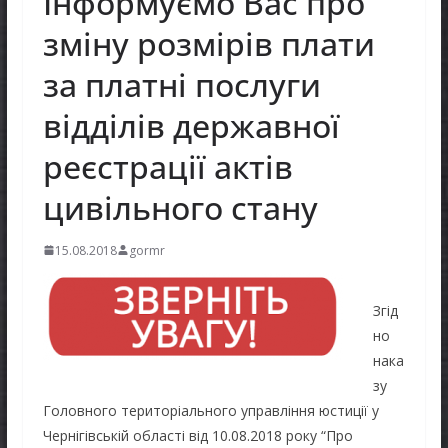
Інформуємо Вас про
зміну розмірів плати
за платні послуги
відділів державної
реєстрації актів
цивільного стану
15.08.2018
gormr
Згід
но
нака
зу
Головного територіального управління юстиції у
Чернігівській області від 10.08.2018 року “Про