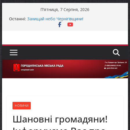
Перейти
П’ятниця, 7 Серпня, 2026
до
Останні:
Захищай небо Чернігівщини!
вмісту
Батьки майбутніх першокласників уже можуть
оформити «Пакунок школяра»
Останніми днями погода випробовує жителів
громади справжньою літньою спекою
Як отримати компенсацію за товари, придбані
для ветеранського бізнесу
Уповноважений Верховної Ради України з
прав людини проводить опитування щодо
реалізації права осіб з інвалідністю на працю
НОВИНИ
Шановні громадяни!