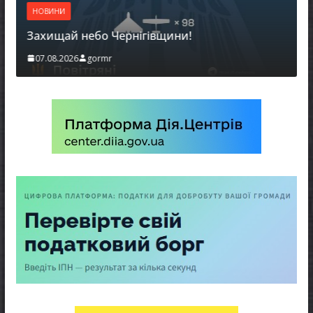
НОВИНИ
Батьк
Захищай небо Чернігівщини!
можу
07.08.2026
gormr
06.08