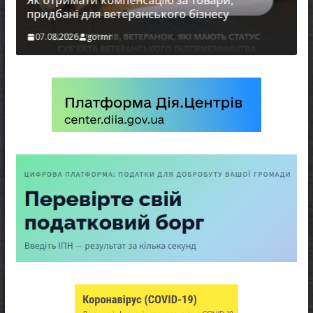
к отримати компенсацію за товари,
ридбані для ветеранського бізнесу
07.08.2026
gormr