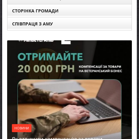
СТОРІНКА ГРОМАДИ
СПІВПРАЦЯ З АМУ
НОВИНИ
Уповно
прав л
реаліза
НОВИНИ
07.08.2