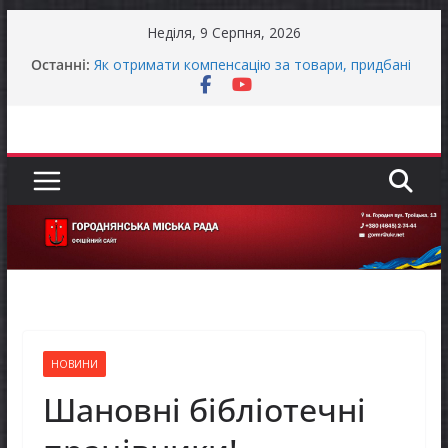
Перейти
Неділя, 9 Серпня, 2026
до
Останні:
Як отримати компенсацію за товари, придбані
вмісту
для ветеранського бізнесу
Уповноважений Верховної Ради України з
прав людини проводить опитування щодо
реалізації права осіб з інвалідністю на працю
Захищай небо Чернігівщини!
ЗАГАЛЬНОНАЦІОНАЛЬНА ХВИЛИНА
МОВЧАННЯ
ЗАГАЛЬНОНАЦІОНАЛЬНА ХВИЛИНА
МОВЧАННЯ
НОВИНИ
Шановні бібліотечні