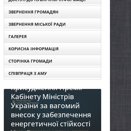
ЗВЕРНЕННЯ ГРОМАДЯН
ЗВЕРНЕННЯ МІСЬКОЇ РАДИ
ГАЛЕРЕЯ
КОРИСНА ІНФОРМАЦІЯ
НЯ
СТОРІНКА ГРОМАДИ
я про
СПІВПРАЦЯ З АМУ
ументів для
я Премії
ністрів
НОВИНИ
 вагомий
До уваги представни
абезпечення
бізнесу!
ї стійкості