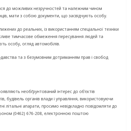
тися до можливих незручностей та належним чином
нців, мати з собою документи, що засвідчують особу.
жених до реальних, із використанням спеціальної техніки
ожливе тимчасове обмеження пересування людей та
ють особу, огляд автомобілів.
нодавства та з безумовним дотриманням прав і свобод
роявляють необґрунтований інтерес до об’єктів
ів, будівель органів влади і управління, використовуючи
отні літальні апарати, просимо невідкладно повідомляти до
лефоном (0462) 676-208, електронною поштою