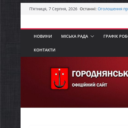
Перейти
Останні:
Оголошення пр
П’ятниця, 7 Серпня, 2026
до
Премії Кабінету
забезпечення е
вмісту
До уваги предст
Продовжується 
НОВИНИ
МІСЬКА РАДА
ГРАФІК РО
бізнесу»
Батьки майбут
«Пакунок школ
КОНТАКТИ
Останніми дня
справжньою лі