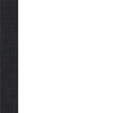
можуть оформити
с
«Пакунок школяра»
06
06.08.2026
gormr