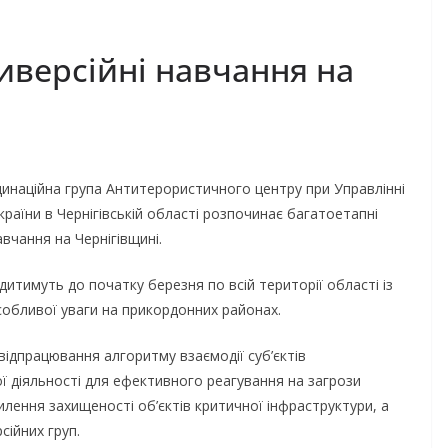
иверсійні навчання на
инаційна група Антитерористичного центру при Управлінні
раїни в Чернігівській області розпочинає багатоетапні
авчання на Чернігівщині.
итимуть до початку березня по всій території області із
обливої уваги на прикордонних районах.
ідпрацювання алгоритму взаємодії суб’єктів
 діяльності для ефективного реагування на загрози
лення захищеності об’єктів критичної інфраструктури, а
ійних груп.