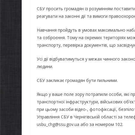
СБУ просить громадян із розумінням постави
реагувати на законні дії та вимоги правоохоро
Навчання пройдуть в умовах максимально набли
та озброєння. Тому на окремих територіях м
транспорту, перевірка документів, що засвідчу
Усі дії відбуватимуться у межах чинного зако
людини.
СБУ закликає громадян бути пильними.
Якщо у ваше поле зору потрапили особи, які п
транспортної інфраструктури, військових об’єкт
при цьому засоби відео-, фотофіксації, безпіл
Управління СБУ в Чернігівській області за те
usbu_chg@ssu.gov.ua або за номером 102.