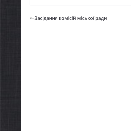
Засідання комісій міської ради
 та
НО
О
НОВИНИ
п
Батьки майбутніх
ж
першокласників уже
с