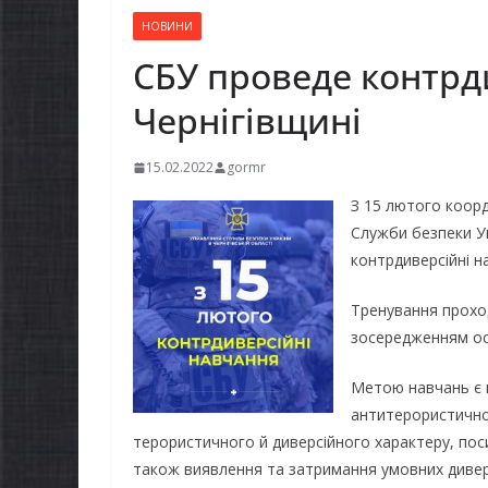
НОВИНИ
СБУ проведе контрд
Чернігівщині
15.02.2022
gormr
З 15 лютого коорд
Служби безпеки Ук
контрдиверсійні н
Тренування проход
зосередженням ос
Метою навчань є в
антитерористичної
терористичного й диверсійного характеру, поси
також виявлення та затримання умовних диверс