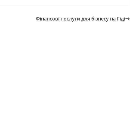
Фінансові послуги для бізнесу на Гіді
НОВИНИ
ОГОЛОШЕН
Оголошенн
прийом док
присудженн
ВИНИ
Кабінету Мі
станніми днями
України за
огода випробовує
внесок у з
ителів громади
енергетично
правжньою літньою