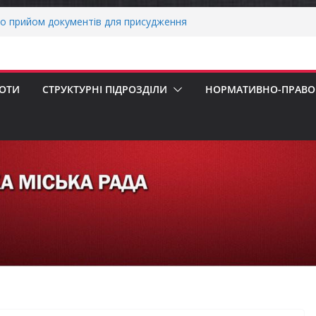
о прийом документів для присудження
 Міністрів України за вагомий внесок у
нергетичної стійкості України
авників бізнесу!
реалізація програми «Діалог влади та
БОТИ
СТРУКТУРНІ ПІДРОЗДІЛИ
НОРМАТИВНО-ПРАВОВ
ніх першокласників уже можуть оформити
яра»
ми погода випробовує жителів громади
тньою спекою