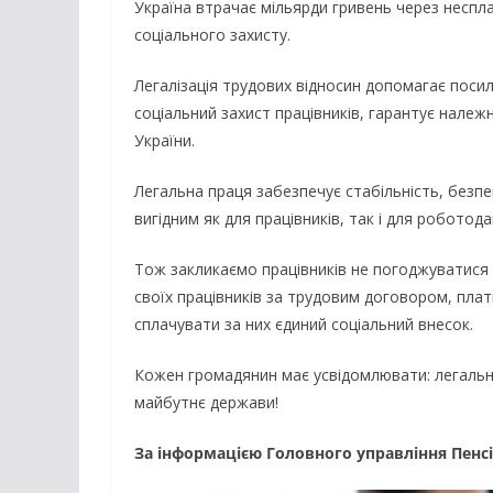
Україна втрачає мільярди гривень через неспла
соціального захисту.
Легалізація трудових відносин допомагає поси
соціальний захист працівників, гарантує нале
України.
Легальна праця забезпечує стабільність, безпе
вигідним як для працівників, так і для роботода
Тож закликаємо працівників не погоджуватися
своїх працівників за трудовим договором, плат
сплачувати за них єдиний соціальний внесок.
а
НОВИН
Кожен громадянин має усвідомлювати: легальні
Ост
майбутнє держави!
НОВИНИ
пог
Батьки майбутніх
жит
За інформацією Головного управління Пенсі
першокласників уже
спр