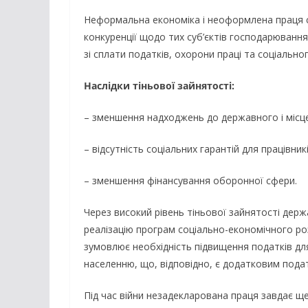
Неформальна економіка і неоформлена праця 
конкуренції щодо тих суб’єктів господарювання
зі сплати податків, охорони праці та соціально
Наслідки тіньової зайнятості:
– зменшення надходжень до державного і місц
– відсутність соціальних гарантій для працівникі
– зменшення фінансування оборонної сфери.
Через високий рівень тіньової зайнятості дер
реалізацію програм соціально-економічного ро
зумовлює необхідність підвищення податків дл
населенню, що, відповідно, є додатковим пода
Під час війни незадекларована праця завдає щ