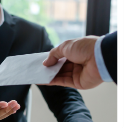
України
кою
06.08.2026
gormr
2026
gormr