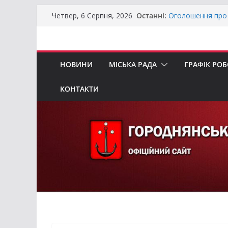
Перейти
Останні:
Оголошення про 
Четвер, 6 Серпня, 2026
до
Премії Кабінету 
забезпечення ене
вмісту
До уваги предста
Продовжується р
НОВИНИ
МІСЬКА РАДА
ГРАФІК РО
бізнесу»
Батьки майбутні
«Пакунок школя
КОНТАКТИ
Останніми днями
справжньою літ