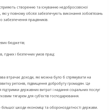
сприяють створенню та існуванню недобросовісної
, які у повному обсязі забезпечують виконання зобов’язань
го забезпечення працівників.
евих бюджетів;
в, гідних і безпечних умов праці;
жава втрачає доходи, які можна було б спрямувати на
звитку регіонів, підвищення добробуту громадян. Це
я підтримки державних витрат і надання соціальних послуг
тковим тягарем для суб’єктів господарювання.
е більшої шкоди економіці та обороноздатності держави.