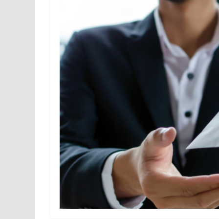
можуть оформити
спе
«Пакунок школяра»
06.08.
06.08.2026
gormr