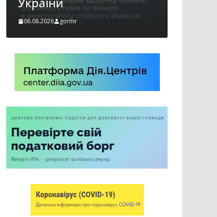
06.08.2026
gormr