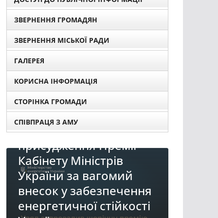
ЗВЕРНЕННЯ ГРОМАДЯН
ЗВЕРНЕННЯ МІСЬКОЇ РАДИ
ГАЛЕРЕЯ
КОРИСНА ІНФОРМАЦІЯ
СТОРІНКА ГРОМАДИ
про
СПІВПРАЦЯ З АМУ
ентів для
Премії
стрів
НОВИНИ
агомий
До уваги представникі
езпечення
бізнесу!
стійкості