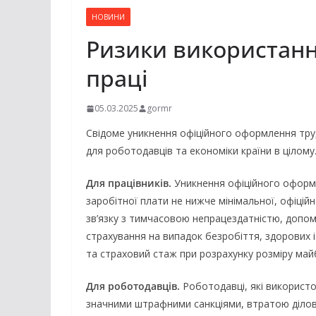
НОВИНИ
Ризики використанн
праці
05.03.2025
gormr
Свідоме уникнення офіційного оформлення трудо
для роботодавців та економіки країни в цілому
Для працівників.
Уникнення офіційного оформ
заробітної плати не нижче мінімальної, офіційн
зв’язку з тимчасовою непрацездатністю, допом
страхування на випадок безробіття, здорових і
та страховий стаж при розрахунку розміру майб
Для роботодавців.
Роботодавці, які використ
значними штрафними санкціями, втратою ділової 