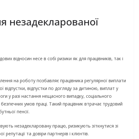
я незадекларованої
вих відносин несе в собі ризики як для працівників, так і
.
лення на роботу позбавляє працівника регулярної виплати
ої відпустки, відпустки по догляду за дитиною, виплат у
оги у разі настання нещасного випадку, соціального
 безпечних умов праці. Такий працівник втрачає трудовий
утньої пенсії.
овують незадекларовану працю, ризикують зіткнутися зі
репутації та довіри партнерів і клієнтів.