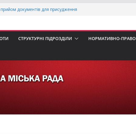
прийом документів для присудження
Міністрів України за вагомий внесок у
ргетичної стійкості України
вників бізнесу!
еалізація програми «Діалог влади та
БОТИ
СТРУКТУРНІ ПІДРОЗДІЛИ
НОРМАТИВНО-ПРАВОВ
х першокласників уже можуть оформити
ра»
 погода випробовує жителів громади
ньою спекою