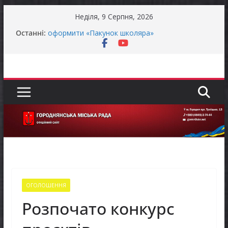
Перейти
Неділя, 9 Серпня, 2026
до
Батьки майбутніх першокласників уже можуть
Останні:
оформити «Пакунок школяра»
вмісту
ЗАГАЛЬНОНАЦІОНАЛЬНА ХВИЛИНА
МОВЧАННЯ
Як отримати компенсацію за товари, придбані
для ветеранського бізнесу
Уповноважений Верховної Ради України з
прав людини проводить опитування щодо
реалізації права осіб з інвалідністю на працю
Захищай небо Чернігівщини!
ОГОЛОШЕННЯ
Розпочато конкурс