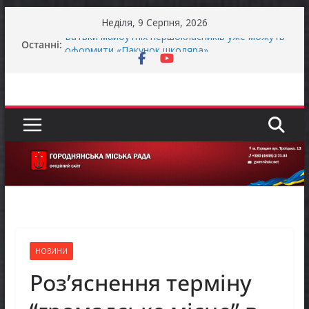
Перейти
Неділя, 9 Серпня, 2026
до
Останні:
Батьки майбутніх першокласників уже можуть
вмісту
оформити «Пакунок школяра»
ЗАГАЛЬНОНАЦІОНАЛЬНА ХВИЛИНА
МОВЧАННЯ
Як отримати компенсацію за товари, придбані
для ветеранського бізнесу
Уповноважений Верховної Ради України з
прав людини проводить опитування щодо
реалізації права осіб з інвалідністю на працю
Захищай небо Чернігівщини!
НОВИНИ
Роз’яснення терміну