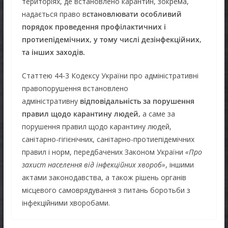
територіях, де встановлено карантин, зокрема,
надається право в
становлювати особливий
порядок проведення профілактичних і
протиепідемічних, у тому числі дезінфекційних,
та інших заходів.
Статтею 44-3 Кодексу України про адміністративні
правопорушення встановлено
адміністративну
відповідальність за
порушення
правил щодо карантину людей,
а саме за
порушення правил щодо карантину людей,
санітарно-гігієнічних, санітарно-протиепідемічних
правил і норм, передбачених Законом України
«Про
захист населення від інфекційних хвороб»
, іншими
актами законодавства, а також рішень органів
місцевого самоврядування з питань боротьби з
інфекційними хворобами.