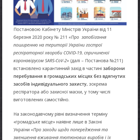
Постановою Кабінету Міністрів України від 11
березня 2020 року № 211
«Про запобігання
поширенню на території України гострої
респіраторної хвороби COVID-19, спричиненої
коронавірусом SARS-CoV-2»
(далі – Постанова №211)
встановлено карантинний захід в частині
заборони
перебування в громадських місцях без вдягнутих
засобів індивідуального захисту,
зокрема
респіратора або захисної маски, у тому числі
виготовлених самостійно.
На законодавчому рівні визначення терміну
«громадське місце» наявне лише в Законі
України
«Про заходи щодо попередження та
зменшення вживання тютюнових виробів і їх