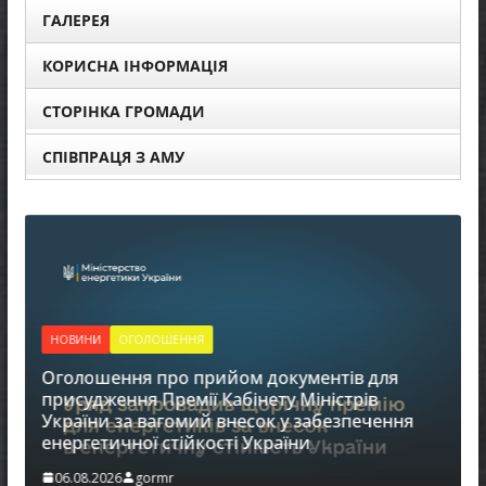
ГАЛЕРЕЯ
КОРИСНА ІНФОРМАЦІЯ
СТОРІНКА ГРОМАДИ
СПІВПРАЦЯ З АМУ
НОВИНИ
ОГОЛОШЕННЯ
НОВИН
Оголошення про прийом документів для
До ува
присудження Премії Кабінету Міністрів
України за вагомий внесок у забезпечення
06.08.
енергетичної стійкості України
06.08.2026
gormr