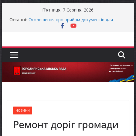
Перейти
П’ятниця, 7 Серпня, 2026
до
Останні:
Оголошення про прийом документів для
вмісту
присудження Премії Кабінету Міністрів України
за вагомий внесок у забезпечення
енергетичної стійкості України
До уваги представників бізнесу!
Продовжується реалізація програми «Діалог
влади та бізнесу»
Батьки майбутніх першокласників уже можуть
оформити «Пакунок школяра»
Останніми днями погода випробовує жителів
громади справжньою літньою спекою
НОВИНИ
Ремонт доріг громади