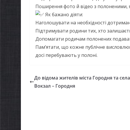
Поширення фото й відео з полоненими, я
Як бажано діяти:
Наголошувати на необхідності дотриман
Підтримувати родини тих, хто залишаєть
Допомагати родичам полонених подават
Пам’ятати, що кожне публічне висловлю
досі перебувають у полоні.
До відома жителів міста Городня та села
Вокзал – Городня
НОВИНИ
Остан
НОВИНИ
погод
Батьки майбутніх
жител
першокласників уже
справ