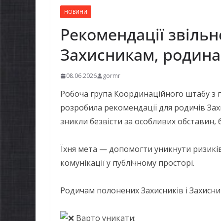
НОВИНИ
Рекомендації звіль
Захисникам, родина
08.06.2026
gormr
Робоча група Координаційного штабу з
розробила рекомендації для родичів Захи
зникли безвісти за особливих обставин, б
Їхня мета — допомогти уникнути ризиків 
комунікації у публічному просторі.
Родичам полонених Захисників і Захисни
Варто уникати: