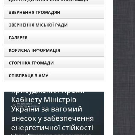
ЗВЕРНЕННЯ ГРОМАДЯН
ЗВЕРНЕННЯ МІСЬКОЇ РАДИ
ГАЛЕРЕЯ
КОРИСНА ІНФОРМАЦІЯ
СТОРІНКА ГРОМАДИ
ро
СПІВПРАЦЯ З АМУ
тів для
емії
рів
НОВИНИ
омий
До уваги представників
печення
бізнесу!
ійкості