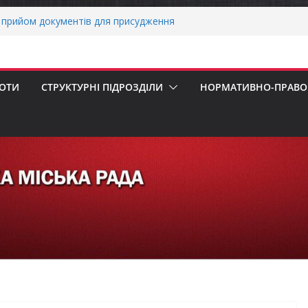
прийом документів для присудження
Міністрів України за вагомий внесок у
ргетичної стійкості України
вників бізнесу!
еалізація програми «Діалог влади та
БОТИ
СТРУКТУРНІ ПІДРОЗДІЛИ
НОРМАТИВНО-ПРАВОВ
х першокласників уже можуть оформити
ра»
 погода випробовує жителів громади
ньою спекою