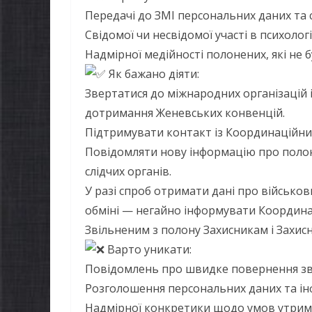
Передачі до ЗМІ персональних даних та 
Свідомої чи несвідомої участі в психолог
Надмірної медійності полонених, які не
Як бажано діяти:
Звертатися до міжнародних організацій 
дотримання Женевських конвенцій.
Підтримувати контакт із Координаційн
Повідомляти нову інформацію про поло
слідчих органів.
У разі спроб отримати дані про військов
обміні — негайно інформувати Координа
Звільненим з полону Захисникам і Захис
Варто уникати:
Повідомлень про швидке повернення зві
Розголошення персональних даних та інф
Надмірної конкретики щодо умов утриман