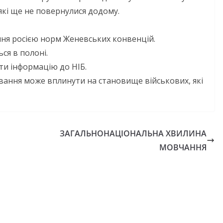
кі ще не повернулися додому.
ня росією норм Женевських конвенцій.
ся в полоні.
и інформацію до НІБ.
вання може вплинути на становище військових, які
НОВИНИ
ОГОЛОШЕННЯ
Оголошення п
прийом докумен
ЗАГАЛЬНОНАЦІОНАЛЬНА ХВИЛИНА
присудження Пр
МОВЧАННЯ
Кабінету Мініст
німи днями
України за ваг
а випробовує
внесок у забез
ів громади
енергетичної ст
жньою літньою