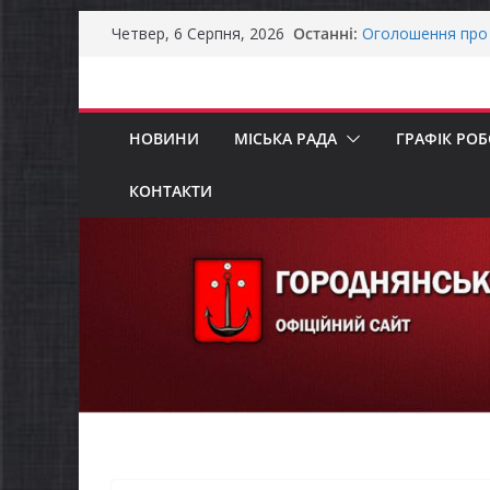
Перейти
Останні:
Оголошення про 
Четвер, 6 Серпня, 2026
до
Премії Кабінету 
забезпечення ене
вмісту
До уваги предста
Продовжується р
НОВИНИ
МІСЬКА РАДА
ГРАФІК РО
бізнесу»
Батьки майбутні
«Пакунок школя
КОНТАКТИ
Останніми днями
справжньою літ