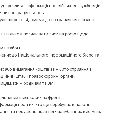
суперечливої інформації про військовослужбовців.
ічних операціях ворога.
 були широко відомими до потрапляння в полон.
із закликом посилювати тиск на росію щодо
им штабом.
нених до Національного інформаційного бюро та
их або вимагання коштів за нібито сприяння в
ційний штаб і правоохоронні органи.
ницям, їхнім родичам та ЗМІ
льнених військових на фронт.
ормації про тих, хто ще перебуває в полоні.
ня та порушень прав під час публічних виступів.