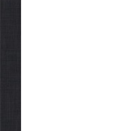
можуть оформити
спеко
«Пакунок школяра»
06.08.2026
06.08.2026
gormr