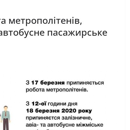
а метрополітенів,
а автобусне пасажирське