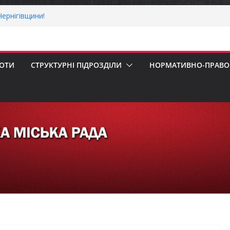
ернігівщини!
ніх першокласників уже можуть оформити
яра»
ми погода випробовує жителів громади
тньою спекою
БОТИ
СТРУКТУРНІ ПІДРОЗДІЛИ
НОРМАТИВНО-ПРАВОВ
мпенсацію за товари, придбані для
бізнесу
 Верховної Ради України з прав людини
ування щодо реалізації права осіб з
а працю