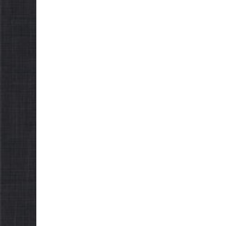
НОВИНИ
Уповн
Верхов
Україн
провод
НОВИНИ
щодо ре