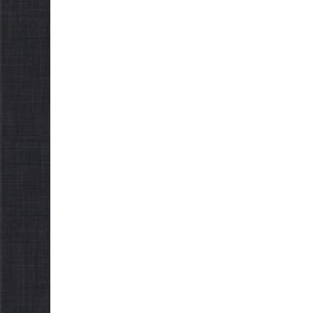
Як отримати
осіб з 
компенсацію за
працю
товари, придбані для
07.08.2026
ветеранського бізнесу
07.08.2026
gormr