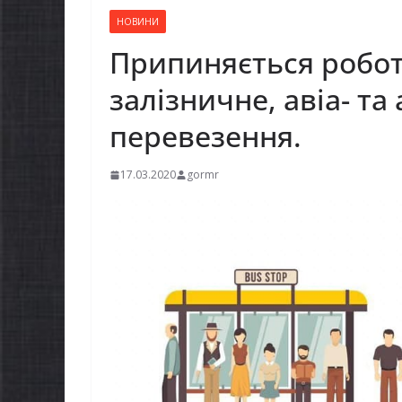
НОВИНИ
Припиняється робот
залізничне, авіа- т
перевезення.
17.03.2020
gormr