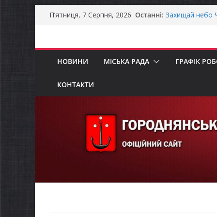
Перейти
Останні:
Захищай небо Ч
П’ятниця, 7 Серпня, 2026
до
Батьки майбут
«Пакунок школ
вмісту
Останніми дня
справжньою лі
НОВИНИ
МІСЬКА РАДА
ГРАФІК РО
Як отримати ко
ветеранського 
Уповноважений
КОНТАКТИ
проводить опит
інвалідністю н