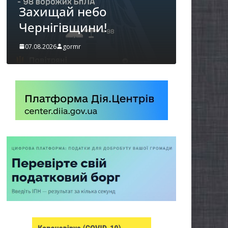
можуть оформити
«Пакунок школяра»
06.08.2026
gormr