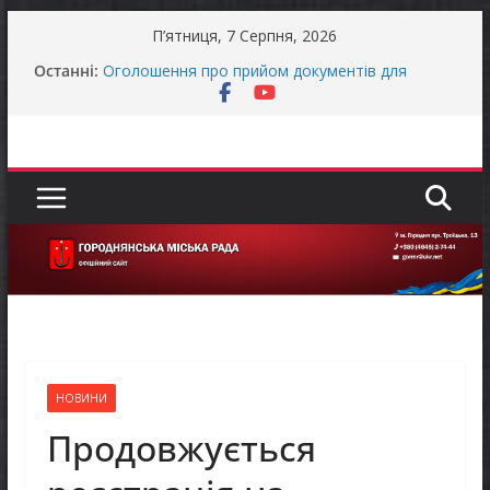
Перейти
П’ятниця, 7 Серпня, 2026
до
Останні:
Оголошення про прийом документів для
вмісту
присудження Премії Кабінету Міністрів України
за вагомий внесок у забезпечення
енергетичної стійкості України
До уваги представників бізнесу!
Продовжується реалізація програми «Діалог
влади та бізнесу»
Батьки майбутніх першокласників уже можуть
оформити «Пакунок школяра»
Останніми днями погода випробовує жителів
громади справжньою літньою спекою
НОВИНИ
Продовжується