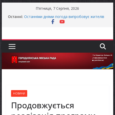
Перейти
П’ятниця, 7 Серпня, 2026
до
Останні:
Останніми днями погода випробовує жителів
вмісту
громади справжньою літньою спекою
Оголошення про прийом документів для
присудження Премії Кабінету Міністрів України
за вагомий внесок у забезпечення
енергетичної стійкості України
До уваги представників бізнесу!
Захищай небо Чернігівщини!
Батьки майбутніх першокласників уже можуть
оформити «Пакунок школяра»
НОВИНИ
Продовжується