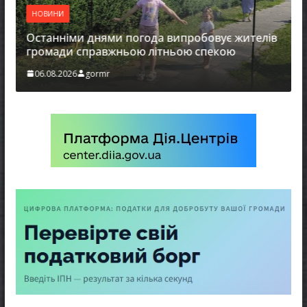
присудж
НОВИНИ
Україн
енергет
станніми днями погода випробовує жителів
ромади справжньою літньою спекою
06.08.2
06.08.2026
gormr