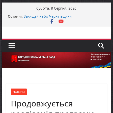
Перейти
Субота, 8 Серпня, 2026
до
Останні:
Захищай небо Чернігівщини!
вмісту
Батьки майбутніх першокласників уже можуть
оформити «Пакунок школяра»
Останніми днями погода випробовує жителів
громади справжньою літньою спекою
Як отримати компенсацію за товари, придбані
для ветеранського бізнесу
Уповноважений Верховної Ради України з
прав людини проводить опитування щодо
реалізації права осіб з інвалідністю на працю
НОВИНИ
Продовжується