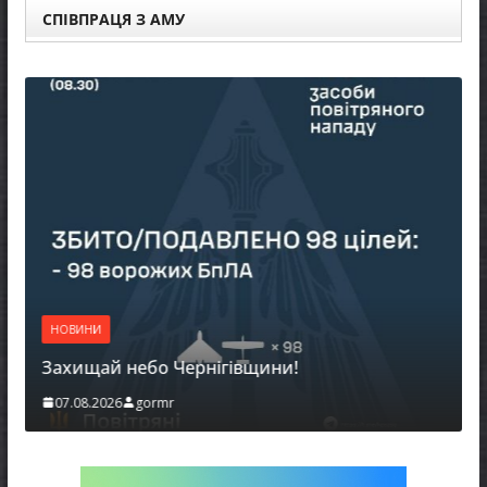
СПІВПРАЦЯ З АМУ
НОВ
НОВИНИ
Бать
Захищай небо Чернігівщини!
можу
07.08.2026
gormr
06.0