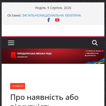
Перейти
Неділя, 9 Серпня, 2026
Батьки майбутніх першокласників уже можуть
до
Останні:
оформити «Пакунок школяра»
вмісту
ЗАГАЛЬНОНАЦІОНАЛЬНА ХВИЛИНА
МОВЧАННЯ
Як отримати компенсацію за товари, придбані
для ветеранського бізнесу
Уповноважений Верховної Ради України з
прав людини проводить опитування щодо
реалізації права осіб з інвалідністю на працю
Захищай небо Чернігівщини!
НОВИНИ
Про наявність або