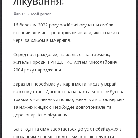
лікування!
05.05.2022
gormr
16 березня 2022 року російські окупанти скоїли
воєнний злочин – розстріляли людей, які стояли в
черзі за хлібом в м.Чернігів.
Серед постраждалих, на жаль, є і наш земляк,
житель Городні ГРИЩЕНКО Артем Миколайович
2004 року народження.
Зараз він перебуває у лікарні міста Києва у вкрай
важкому стані. Діагностована важка мінно вибухова
травма з численними пошкодженнями кісток верхніх
та нижніх кінцівок. Необхідне довготривале та
дороговартісне лікування.
Багатодітна сім’я звертається до усіх небайдужих з
проханням допомогти Артему скоріше одужати.