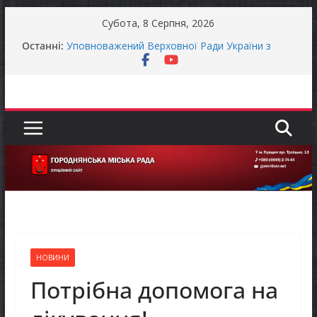
Перейти
Субота, 8 Серпня, 2026
до
Останні:
Уповноважений Верховної Ради України з
вмісту
прав людини проводить опитування щодо
реалізації права осіб з інвалідністю на працю
Захищай небо Чернігівщини!
Батьки майбутніх першокласників уже можуть
оформити «Пакунок школяра»
ЗАГАЛЬНОНАЦІОНАЛЬНА ХВИЛИНА
МОВЧАННЯ
Як отримати компенсацію за товари, придбані
для ветеранського бізнесу
НОВИНИ
Потрібна допомога на