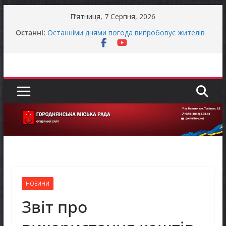
Перейти
П’ятниця, 7 Серпня, 2026
до
Останні:
Останніми днями погода випробовує жителів
вмісту
громади справжньою літньою спекою
Оголошення про прийом документів для
присудження Премії Кабінету Міністрів України
за вагомий внесок у забезпечення
енергетичної стійкості України
До уваги представників бізнесу!
Захищай небо Чернігівщини!
Батьки майбутніх першокласників уже можуть
оформити «Пакунок школяра»
НОВИНИ
Звіт про