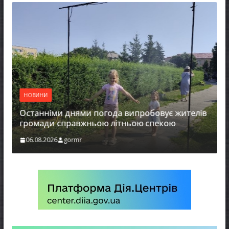
О
п
НОВИНИ
У
е
Останніми днями погода випробовує жителів
громади справжньою літньою спекою
06.08.2026
gormr