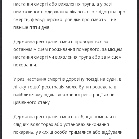
настання смерті або виявлення трупа, а у разі
неможливості одержання лікарського свідоцтва про
смерть, фельдшерської довідки про смерть – не
пізніше п’яти днів.
Державна реєстрація смерті проводиться за
останнім місцем проживання померлого, за місцем
настання смерті чи виявлення трупа або за місцем
поховання.
У разі настання смерті в дорозі (у поїзді, на судні, в
літаку тощо) реєстрація може бути проведена в
найближчому відділі державної реєстрації актів
цивільного стану.
Державна реєстрація смерті осіб, що померли в
слідчих ізоляторах або установах виконання
покарань, у яких ці особи трималися або відбували