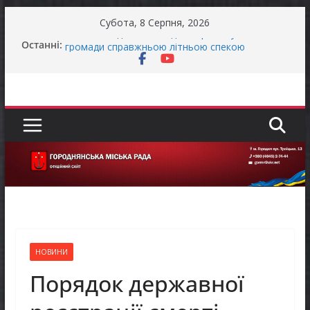
Перейти
Субота, 8 Серпня, 2026
до
Останніми днями погода випробовує жителів
Останні:
вмісту
громади справжньою літньою спекою
Як отримати компенсацію за товари, придбані
для ветеранського бізнесу
Уповноважений Верховної Ради України з
прав людини проводить опитування щодо
реалізації права осіб з інвалідністю на працю
Захищай небо Чернігівщини!
Батьки майбутніх першокласників уже можуть
оформити «Пакунок школяра»
НОВИНИ
Порядок державної