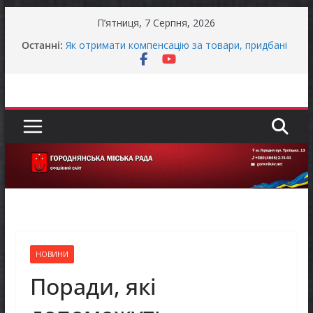
Перейти
П’ятниця, 7 Серпня, 2026
до
Останніми днями погода випробовує жителів
Останні:
громади справжньою літньою спекою
вмісту
Як отримати компенсацію за товари, придбані
для ветеранського бізнесу
Уповноважений Верховної Ради України з
прав людини проводить опитування щодо
реалізації права осіб з інвалідністю на працю
Захищай небо Чернігівщини!
Батьки майбутніх першокласників уже можуть
оформити «Пакунок школяра»
НОВИНИ
Поради, які