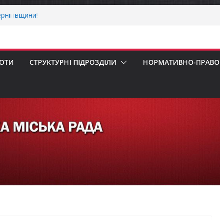
рнігівщини!
х першокласників уже можуть оформити
ра»
 погода випробовує жителів громади
ньою спекою
БОТИ
СТРУКТУРНІ ПІДРОЗДІЛИ
НОРМАТИВНО-ПРАВОВ
пенсацію за товари, придбані для
ізнесу
ерховної Ради України з прав людини
вання щодо реалізації права осіб з
працю