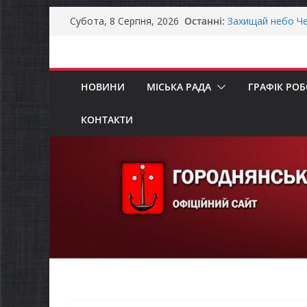
Перейти
Останні:
Захищай небо Че
Субота, 8 Серпня, 2026
до
Батьки майбутні
«Пакунок школя
вмісту
Останніми днями
справжньою літ
НОВИНИ
МІСЬКА РАДА
ГРАФІК РО
Як отримати ком
ветеранського б
Уповноважений В
КОНТАКТИ
проводить опиту
інвалідністю на 