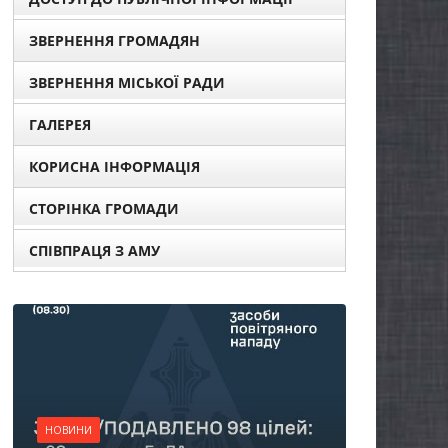
ЗВЕРНЕННЯ ГРОМАДЯН
ЗВЕРНЕННЯ МІСЬКОЇ РАДИ
ГАЛЕРЕЯ
КОРИСНА ІНФОРМАЦІЯ
СТОРІНКА ГРОМАДИ
СПІВПРАЦЯ З АМУ
Н
О
НОВИНИ
п
Батьки майбутніх
ж
першокласників уже
с