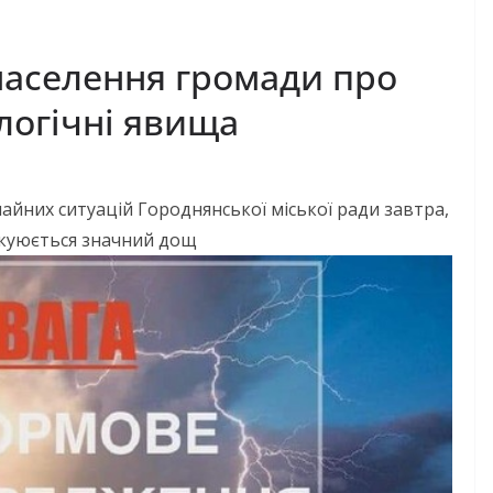
аселення громади про
логічні явища
айних ситуацій Городнянської міської ради завтра,
ікуюється значний дощ