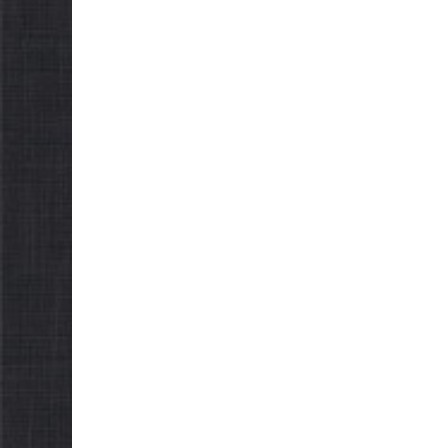
НОВИНИ
Уповнова
Верховної
України з
проводит
НОВИНИ
щодо реал