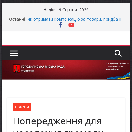
Перейти
Неділя, 9 Серпня, 2026
до
Останні:
Як отримати компенсацію за товари, придбані
вмісту
для ветеранського бізнесу
Уповноважений Верховної Ради України з
прав людини проводить опитування щодо
реалізації права осіб з інвалідністю на працю
Захищай небо Чернігівщини!
ЗАГАЛЬНОНАЦІОНАЛЬНА ХВИЛИНА
МОВЧАННЯ
ЗАГАЛЬНОНАЦІОНАЛЬНА ХВИЛИНА
МОВЧАННЯ
НОВИНИ
Попередження для