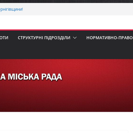
рнігівщини!
х першокласників уже можуть оформити
ра»
 погода випробовує жителів громади
ньою спекою
БОТИ
СТРУКТУРНІ ПІДРОЗДІЛИ
НОРМАТИВНО-ПРАВОВ
пенсацію за товари, придбані для
ізнесу
ерховної Ради України з прав людини
вання щодо реалізації права осіб з
працю