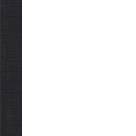
Як отримати
осіб з ін
компенсацію за
працю
товари, придбані для
07.08.2026
gor
ветеранського бізнесу
07.08.2026
gormr