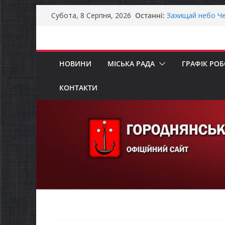
Перейти
Останні:
Захищай небо Че
Субота, 8 Серпня, 2026
до
Батьки майбутні
«Пакунок школя
вмісту
Останніми днями
справжньою літ
НОВИНИ
МІСЬКА РАДА
ГРАФІК РО
Як отримати ком
ветеранського б
Уповноважений В
КОНТАКТИ
проводить опиту
інвалідністю на 