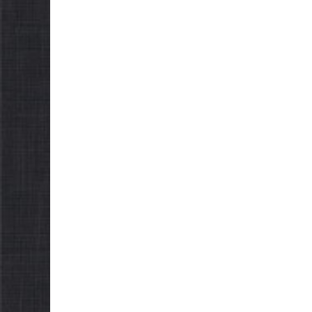
НОВИНИ
Уповнов
Верховно
України 
проводит
НОВИНИ
щодо реа