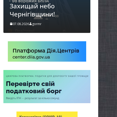
можуть оформити
«Пакунок школяра»
06.08.2026
gormr