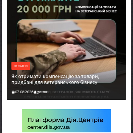
Н
Уп
пр
ре
НОВИНИ
0
Як отримати компенсацію за товари,
придбані для ветеранського бізнесу
07.08.2026
gormr