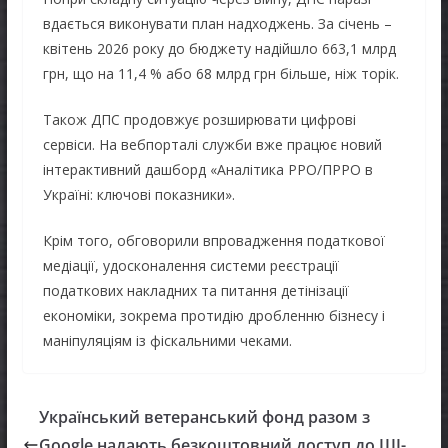
вдається виконувати план надходжень. За січень –
квітень 2026 року до бюджету надійшло 663,1 млрд
грн, що на 11,4 % або 68 млрд грн більше, ніж торік.
Також ДПС продовжує розширювати цифрові
сервіси. На вебпорталі служби вже працює новий
інтерактивний дашборд «Аналітика РРО/ПРРО в
Україні: ключові показники».
Крім того, обговорили впровадження податкової
медіації, удосконалення системи реєстрації
податкових накладних та питання детінізації
економіки, зокрема протидію дробленню бізнесу і
маніпуляціям із фіскальними чеками.
Український ветеранський фонд разом з
Google надають безкоштовний доступ до ШІ-