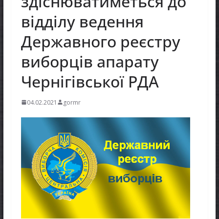
здіснюватиметься до
відділу ведення
Державного реєстру
виборців апарату
Чернігівської РДА
04.02.2021
gormr