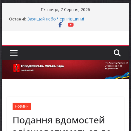
Перейти
П’ятниця, 7 Серпня, 2026
до
Останні:
Захищай небо Чернігівщини!
вмісту
Батьки майбутніх першокласників уже можуть
оформити «Пакунок школяра»
Останніми днями погода випробовує жителів
громади справжньою літньою спекою
Як отримати компенсацію за товари, придбані
для ветеранського бізнесу
Уповноважений Верховної Ради України з
прав людини проводить опитування щодо
реалізації права осіб з інвалідністю на працю
НОВИНИ
Подання вдомостей