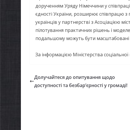
дорученням Уряду Німеччини у співпраці з
єдності України, розширює співпрацю з 
українців у партнерстві з Асоціацією міс
пілотування практичних рішень і моделе
подальшому можуть бути масштабовані н
За інформацією Міністерства соціальної по
Долучайтеся до опитування щодо
НОВИНИ
доступності та безбар’єрності у громаді!
Упов
Верх
Укра
пров
НОВИНИ
щодо 