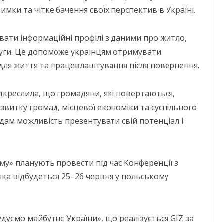
мки та чітке бачення своїх перспектив в Україні.
ати інформаційні профілі з даними про житло,
слуги. Це допоможе українцям отримувати
для життя та працевлаштування після повернення.
ідкреслила, що громадяни, які повертаються,
витку громад, місцевої економіки та суспільного
дам можливість презентувати свій потенціал і
у» планують провести під час Конференції з
яка відбудеться 25–26 червня у польському
дуємо майбутнє України», що реалізується GIZ за