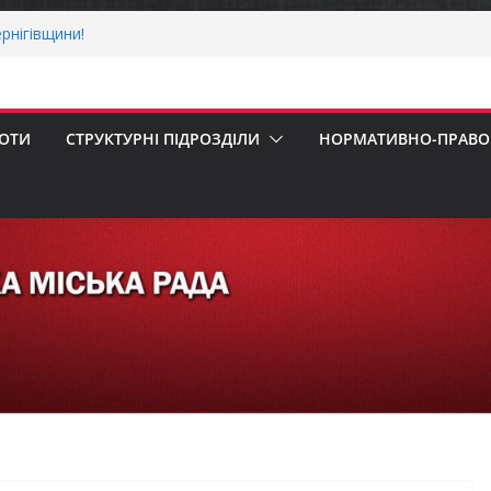
рнігівщини!
х першокласників уже можуть оформити
ра»
 погода випробовує жителів громади
ньою спекою
БОТИ
СТРУКТУРНІ ПІДРОЗДІЛИ
НОРМАТИВНО-ПРАВОВ
пенсацію за товари, придбані для
ізнесу
ерховної Ради України з прав людини
вання щодо реалізації права осіб з
працю