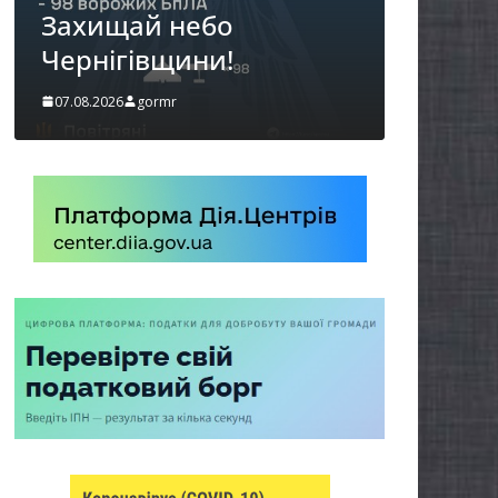
можуть оформити
«Пакунок школяра»
06.08.2026
gormr