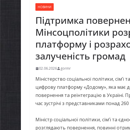
НОВИНИ
Підтримка поверненн
Мінсоцполітики роз
платформу і розрахо
залученість громад
02.06.2026
gormr
Міністерство соціальної політики, сім’ї 
цифрову платформу «Додому», яка має 
повернення та реінтеграцію в Україні. 
час зустрічі з представниками понад 260
Міністр соціальної політики, сім’ї та єд
розглядають повернення, повинні отрим