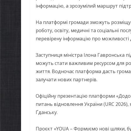
інформацію, а зрозумілий маршрут підтри
На платформі громади зможуть розміщув
роботу, освіту, медичні та соціальні по
перевірену інформацію про можливості 
Заступниця міністра Ілона Гавронська п
можуть стати важливим ресурсом для роз
життя. Водночас платформа дасть грома
залучати нових партнерів.
Офіційну презентацію платформи «Додом
питань відновлення України (URC 2026), 
Ґданську.
Проєкт «YOUA – Формуємо нові шляхи, бу