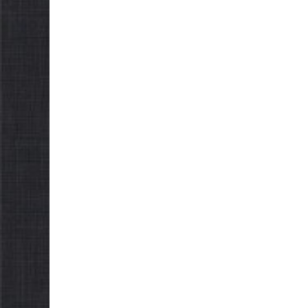
Як отримати
осіб 
компенсацію за
прац
товари, придбані для
07.08.20
ветеранського бізнесу
07.08.2026
gormr