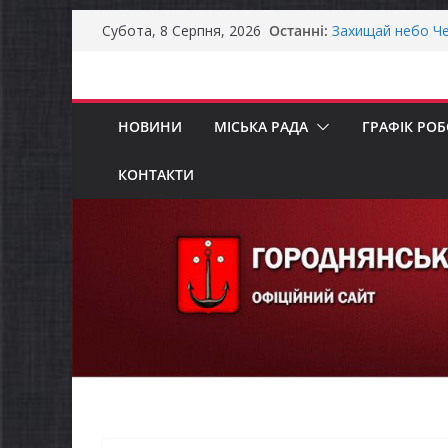
Перейти
Останні:
Захищай небо Че
Субота, 8 Серпня, 2026
до
Батьки майбутні
«Пакунок школя
вмісту
Останніми днями
справжньою літ
НОВИНИ
МІСЬКА РАДА
ГРАФІК РО
Як отримати ком
ветеранського б
Уповноважений В
КОНТАКТИ
проводить опиту
інвалідністю на 