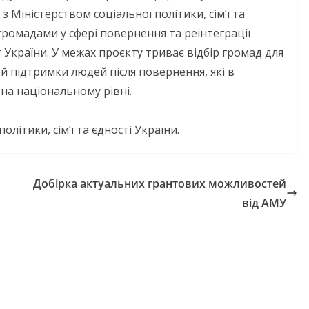
 Міністерством соціальної політики, сім’ї та
громадами у сфері повернення та реінтеграції
т України. У межах проєкту триває відбір громад для
й підтримки людей після повернення, які в
а національному рівні.
літики, сімʼї та єдності України.
Добірка актуальних грантових можливостей
від АМУ
новажений
овної Ради
їни з прав людини
одить опитування
реалізації права
НОВИНИ