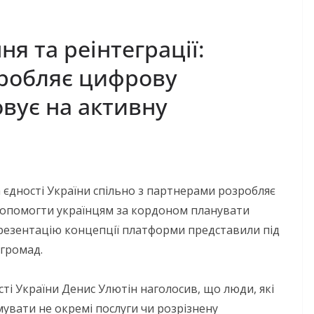
я та реінтеграції:
робляє цифрову
вує на активну
та єдності України спільно з партнерами розробляє
допомогти українцям за кордоном планувати
Презентацію концепції платформи представили під
 громад.
ності України Денис Улютін наголосив, що люди, які
увати не окремі послуги чи розрізнену