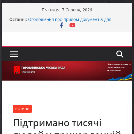
Перейти
П’ятниця, 7 Серпня, 2026
до
Останні:
Оголошення про прийом документів для
вмісту
присудження Премії Кабінету Міністрів України
за вагомий внесок у забезпечення
енергетичної стійкості України
До уваги представників бізнесу!
Продовжується реалізація програми «Діалог
влади та бізнесу»
Батьки майбутніх першокласників уже можуть
оформити «Пакунок школяра»
Останніми днями погода випробовує жителів
громади справжньою літньою спекою
НОВИНИ
Підтримано тисячі