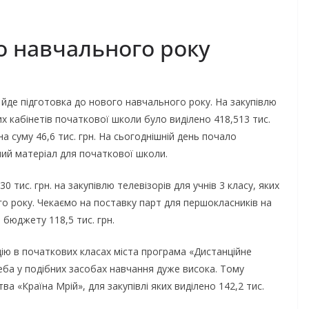
о навчального року
 йде підготовка до нового навчального року. На закупівлю
х кабінетів початкової школи було виділено 418,513 тис.
на суму 46,6 тис. грн. На сьогоднішній день почало
ий матеріал для початкової школи.
0 тис. грн. на закупівлю телевізорів для учнів 3 класу, яких
о року. Чекаємо на поставку парт для першокласників на
о бюджету 118,5 тис. грн.
ю в початкових класах міста програма «Дистанційне
еба у подібних засобах навчання дуже висока. Тому
а «Країна Мрій», для закупівлі яких виділено 142,2 тис.