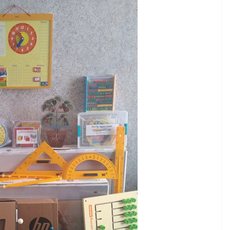
істю на
Захищай небо
Чернігівщини!
07.08.2026
gormr