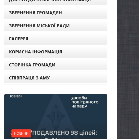
ЗВЕРНЕННЯ ГРОМАДЯН
ЗВЕРНЕННЯ МІСЬКОЇ РАДИ
ГАЛЕРЕЯ
КОРИСНА ІНФОРМАЦІЯ
СТОРІНКА ГРОМАДИ
СПІВПРАЦЯ З АМУ
НОВИНИ
Остан
НОВИНИ
погод
Батьки майбутніх
жител
першокласників уже
справ