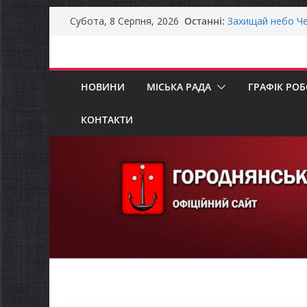
Уповноважений В
Перейти
Останні:
Субота, 8 Серпня, 2026
проводить опиту
до
інвалідністю на 
Захищай небо Че
вмісту
Батьки майбутні
«Пакунок школя
НОВИНИ
МІСЬКА РАДА
ГРАФІК РО
Останніми днями
справжньою літ
КОНТАКТИ
Як отримати ком
ветеранського б