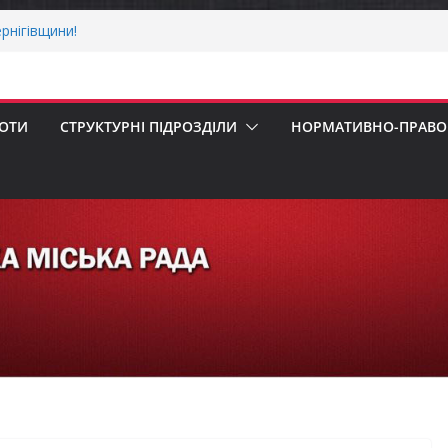
ерховної Ради України з прав людини
вання щодо реалізації права осіб з
працю
рнігівщини!
х першокласників уже можуть оформити
ра»
БОТИ
СТРУКТУРНІ ПІДРОЗДІЛИ
НОРМАТИВНО-ПРАВОВ
 погода випробовує жителів громади
ньою спекою
пенсацію за товари, придбані для
ізнесу