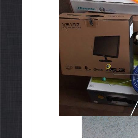
НОВИНИ
Уповноважен
Верховної Рад
України з пра
проводить оп
щодо реалізаці