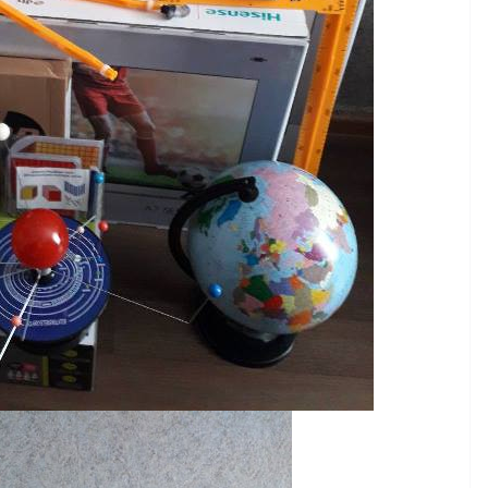
ий
и
в людини
итування
ї права
НОВИНИ