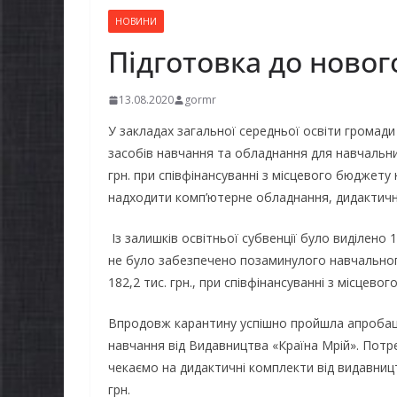
НОВИНИ
Підготовка до новог
13.08.2020
gormr
У закладах загальної середньої освіти громади
засобів навчання та обладнання для навчальни
грн. при співфінансуванні з місцевого бюджету 
надходити комп’ютерне обладнання, дидактичн
Із залишків освітньої субвенції було виділено 13
не було забезпечено позаминулого навчальног
182,2 тис. грн., при співфінансуванні з місцевог
Впродовж карантину успішно пройшла апробаці
навчання від Видавництва «Країна Мрій». Потр
чекаємо на дидактичні комплекти від видавництв
грн.