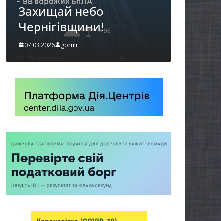
можуть оформити
спеко
«Пакунок школяра»
06.08.2026
06.08.2026
gormr