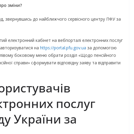
про зміни?
нд, звернувшись до найближчого сервісного центру ПФУ за
електронний кабінет на вебпорталі електронних послуг
о авторизуватися на
https://portal.pfu.gov.ua
за допомогою
У лівому боковому меню обрати розділ «Щодо пенсійного
нсійної справи» сформувати відповідну заяву та відправити
користувачів
ажений
ктронних послуг
ї Ради
з прав людини
у України за
ь опитування
лізації права
НОВИНИ