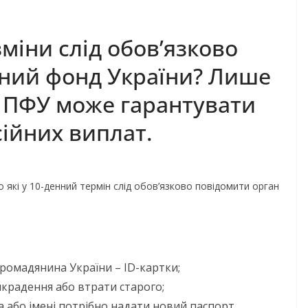
 зміни слід обов’язково
ний фонд України? Лише
я ПФУ може гарантувати
ійних виплат.
о які у 10-денний термін слід обов’язково повідомити орган
ромадянина України – ID-картки;
икрадення або втрати старого;
а або імені потрібно надати новий паспорт,