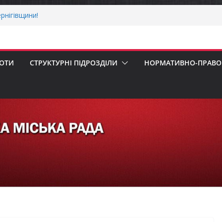
рнігівщини!
х першокласників уже можуть оформити
ра»
 погода випробовує жителів громади
ньою спекою
БОТИ
СТРУКТУРНІ ПІДРОЗДІЛИ
НОРМАТИВНО-ПРАВОВ
пенсацію за товари, придбані для
ізнесу
ерховної Ради України з прав людини
вання щодо реалізації права осіб з
працю