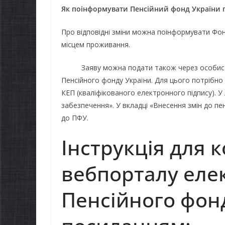
Як поінформувати Пенсійний фонд України 
Про відповідні зміни можна поінформувати Фо
місцем проживання.
Заяву можна подати також через особистий 
Пенсійного фонду України. Для цього потрібн
КЕП (кваліфікованого електронного підпису). 
забезпечення». У вкладці «Внесення змін до пе
до ПФУ.
Інструкція для 
НОВИНИ
Уповнов
вебпорталу еле
Верховно
України 
Пенсійного фонд
проводит
НОВИНИ
щодо реа