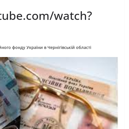
валідністю на
Захищай небо
tube.com/watch?
Чернігівщини!
mr
07.08.2026
gormr
ного фонду України в Чернігівській області