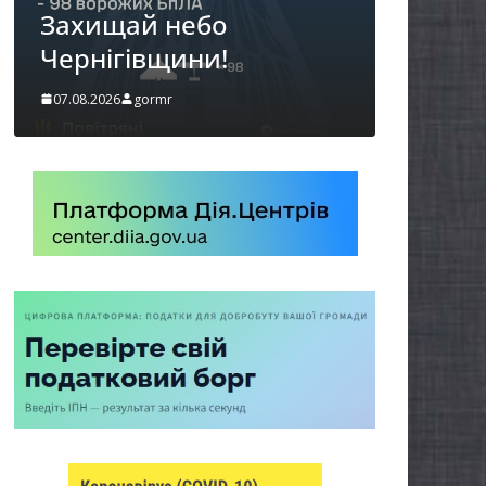
можуть оформити
«Пакунок школяра»
06.08.2026
gormr