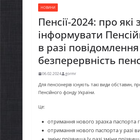
НОВИНИ
Пенсії-2024: про які
інформувати Пенсій
в разі повідомленн
безперервність пенс
06.02.2024
gormr
Для пенсіонерів існують такі види обставин, пр
Пенсійного фонду України.
Це:
отримання нового зразка паспорта г
отримання нового паспорта у разі в
зміну прізвища (у разі зміни прізвищ