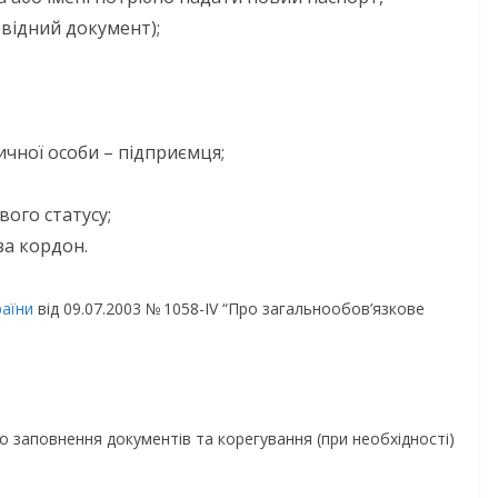
відний документ);
зичної особи – підприємця;
вого статусу;
за кордон.
аїни
від 09.07.2003 № 1058-IV “Про загальнообов’язкове
о заповнення документів та корегування (при необхідності)