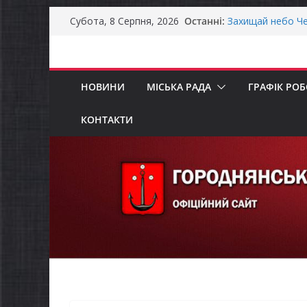
Перейти
Останні:
Захищай небо Че
Субота, 8 Серпня, 2026
до
Батьки майбутні
«Пакунок школя
вмісту
Останніми днями
справжньою літ
НОВИНИ
МІСЬКА РАДА
ГРАФІК РО
Як отримати ком
ветеранського б
Уповноважений В
КОНТАКТИ
проводить опиту
інвалідністю на 