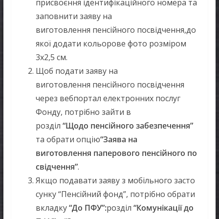
присвоєння ідентифікаційного номера та
заповнити заяву на
виготовлення пенсійного посвідчення,до
якої додати кольорове фото розміром
3х2,5 см.
Щоб подати заяву на
виготовлення пенсійного посвідчення
через вебпортал електронних послуг
Фонду, потрібно зайти в
розділ
“
Щодо
пенсійного
забезпечення
”
та обрати опцію
“
З
аява
на
виготовлення
паперового
пенсійного
по
свідчення
”
.
Якщо подавати заяву з мобільного засто
сунку “Пенсійний фонд”, потрібно обрати
вкладку
“До ПФУ”
:
розділ
“
Комунікації
до