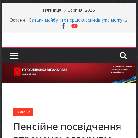
Перейти
П’ятниця, 7 Серпня, 2026
до
Продовжується реалізація програми «Діалог
Останні:
влади та бізнесу»
вмісту
Батьки майбутніх першокласників уже можуть
оформити «Пакунок школяра»
Останніми днями погода випробовує жителів
громади справжньою літньою спекою
Оголошення про прийом документів для
присудження Премії Кабінету Міністрів України
за вагомий внесок у забезпечення
енергетичної стійкості України
До уваги представників бізнесу!
НОВИНИ
Пенсійне посвідчення