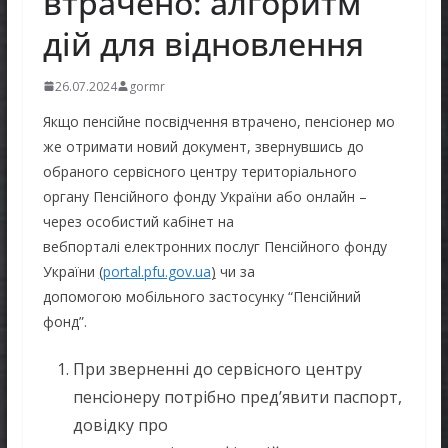
втрачено: алгоритм
дій для відновлення
26.07.2024
gormr
Якщо пенсійне посвідчення втрачено, пенсіонер мо
же отримати новий документ, звернувшись до
обраного сервісного центру територіального
органу Пенсійного фонду України або онлайн –
через особистий кабінет на
вебпорталі електронних послуг Пенсійного фонду
України
(
portal.pfu.gov.ua
)
чи за
допомогою мобільного застосунку “Пенсійний
фонд”.
При зверненні до сервісного центру
пенсіонеру потрібно пред’явити паспорт,
довідку про