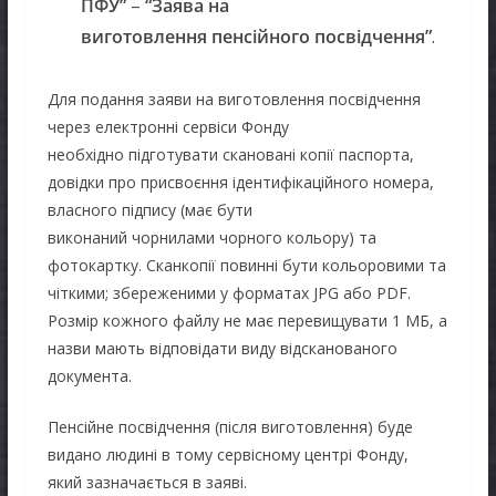
ПФУ”
–
“
Заява
на
виготовлення
пенсійного
посвідчення
”
.
Для подання заяви на виготовлення посвідчення
через електронні сервіси Фонду
необхідно підготувати скановані копії паспорта,
довідки про присвоєння ідентифікаційного номера,
власного підпису (має бути
виконаний чорнилами чорного кольору) та
фотокартку. Сканкопії повинні бути кольоровими та
чіткими; збереженими у форматах JPG або PDF.
Розмір кожного файлу не має перевищувати 1 МБ, а
назви мають відповідати виду відсканованого
документа.
Пенсійне посвідчення (після виготовлення) буде
видано людині в тому сервісному центрі Фонду,
який зазначається в заяві.