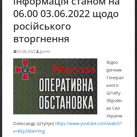
інформація станом на
06.00 03.06.2022 щодо
російського
вторгнення
03.06.2022
gormr
Відео
(речник
Генерал
ьного
Штабу
Збройн
их Сил
України
Олександр Штупун)
https://www.youtube.com/watch?
v=8Ey2MxrnYng